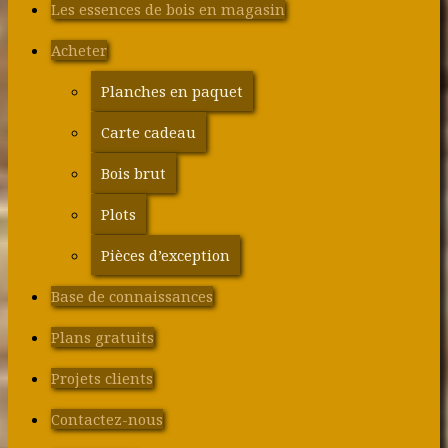
Les essences de bois en magasin
Acheter
Planches en paquet
Carte cadeau
Bois brut
Plots
Pièces d’exception
Base de connaissances
Plans gratuits
Projets clients
Contactez-nous