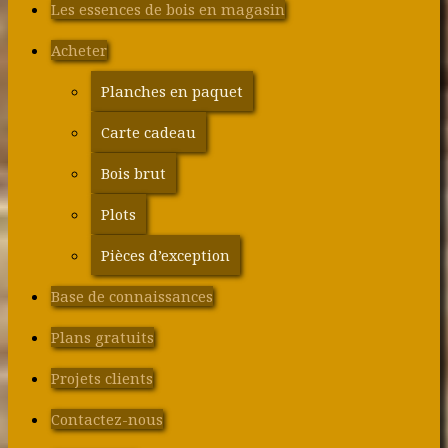
Les essences de bois en magasin
Acheter
Planches en paquet
Carte cadeau
Bois brut
Plots
Pièces d’exception
Base de connaissances
Plans gratuits
Projets clients
Contactez-nous