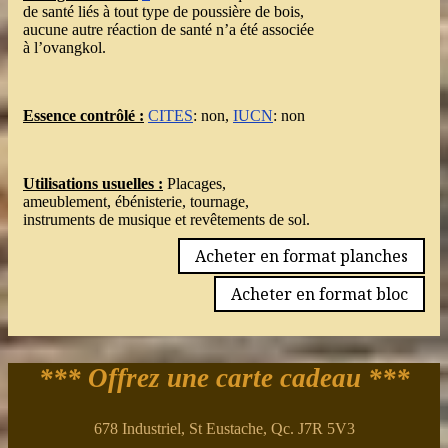
de santé liés à tout type de poussière de bois,
aucune autre réaction de santé n’a été associée
à l’ovangkol.
Essence contrôlé :
CITES
: non,
IUCN
: non
Utilisations usuelles :
Placages,
ameublement, ébénisterie, tournage,
instruments de musique et revêtements de sol.
Acheter en format planches
Acheter en format bloc
*** Offrez une carte cadeau ***
678 Industriel, St Eustache, Qc. J7R 5V3