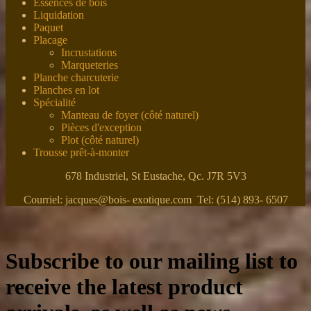
Essences de bois
Liquidation
Paquet
Placage
Incrustations
Marqueteries
Planche charcuterie
Planches en lot
Spécialité
Manteau de foyer (côté naturel)
Pièces d'exception
Plot (côté naturel)
Trousse prêt-à-monter
678 Industriel, St Eustache, Qc. J7R 5V3
Courriel: jacques@bois- exotique.com Tel: (514) 893- 6507
Subscribe to our mailing list to
receive the latest product