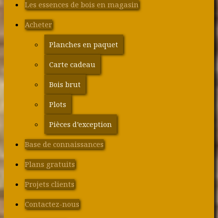
Les essences de bois en magasin
Acheter
Planches en paquet
Carte cadeau
Bois brut
Plots
Pièces d’exception
Base de connaissances
Plans gratuits
Projets clients
Contactez-nous