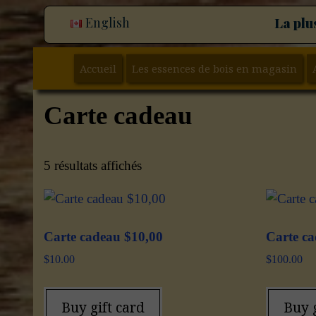
English
La plu
Accueil
Les essences de bois en magasin
Carte cadeau
5 résultats affichés
Carte cadeau $10,00
Carte c
$
10.00
$
100.00
Buy gift card
Buy g