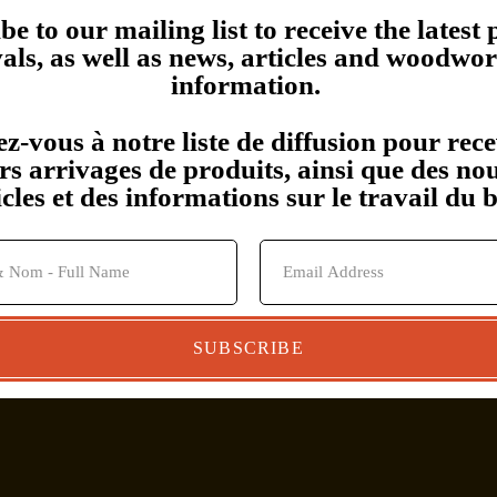
*** Offrez une carte cadeau ***
be to our mailing list to receive the latest
vals, as well as news, articles and woodwo
information.
678 Industriel, St Eustache, Qc. J7R 5V3
-vous à notre liste de diffusion pour rece
Courriel:
jacques@bois-exotique.com
Tel: (514) 893- 6507
rs arrivages de produits, ainsi que des nou
icles et des informations sur le travail du b
Bois-Exotique.com © Tous droits réservés.
Élaboration du site:
Média WebDesign
/ Gestion du site:
Bois-Exotique.com
SUBSCRIBE