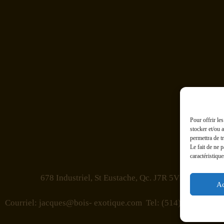
Pour offrir le
stocker et/ou 
permettra de t
Le fait de ne 
caractéristique
678 Industriel, St Eustache, Qc. J7R 5V3
Ac
Courriel: jacques@bois- exotique.com Tel: (514) 893- 6507