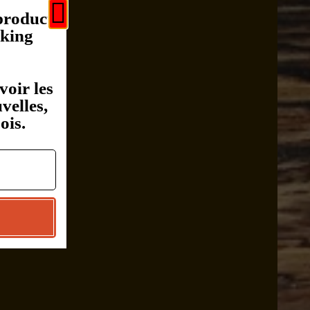
 product
rking
voir les
velles,
ois.