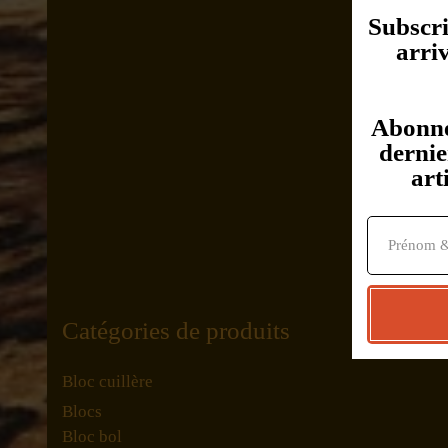
Subscri
arri
Abonnez
dernie
art
Catégories de produits
Bloc cuillère
Blocs
Bloc bol