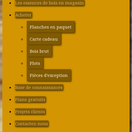
Les essences de bois en magasin
Acheter
Planches en paquet
Carte cadeau
Bois brut
Plots
Pièces d’exception
Base de connaissances
Plans gratuits
Projets clients
Contactez-nous