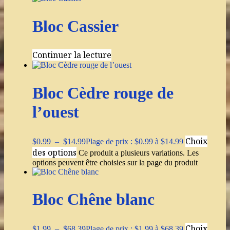
Bloc Cassier
Continuer la lecture
Bloc Cèdre rouge de
l’ouest
Choix
$
0.99
–
$
14.99
Plage de prix : $0.99 à $14.99
des options
Ce produit a plusieurs variations. Les
options peuvent être choisies sur la page du produit
Bloc Chêne blanc
Choix
$
1.99
–
$
68.39
Plage de prix : $1.99 à $68.39