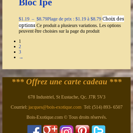
Bloc Ipe
Choix des
$
1.19
–
$
8.79
Plage de prix : $1.19 à $8.79
options
Ce produit a plusieurs variations. Les options
peuvent être choisies sur la page du produit
1
2
3
→
*** Offrez une carte cadeau ***
678 Industriel, St Eustache, Qc. J7R 5V3
Courriel:
jacques@bois-exotique.com
Tel: (514) 893- 6507
Bois-Exotique.com © Tous droits réservés.