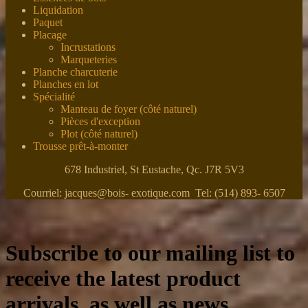
Liquidation
Paquet
Placage
Incrustations
Marqueteries
Planche charcuterie
Planches en lot
Spécialité
Manteau de foyer (côté naturel)
Pièces d'exception
Plot (côté naturel)
Trousse prêt-à-monter
678 Industriel, St Eustache, Qc. J7R 5V3
Courriel: jacques@bois- exotique.com Tel: (514) 893- 6507
Subscribe to our mailing list to
receive the latest product
arrivals, as well as news,