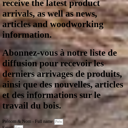
receive the latest product
arrivals, as well as news,
articles and woodworking
information.
Abonnez-vous à notre liste de
diffusion pour recevoir les
derniers arrivages de produits,
ainsi que des nouvelles, articles
et des informations sur le
travail du bois.
Prénom & Nom - Full name
Email