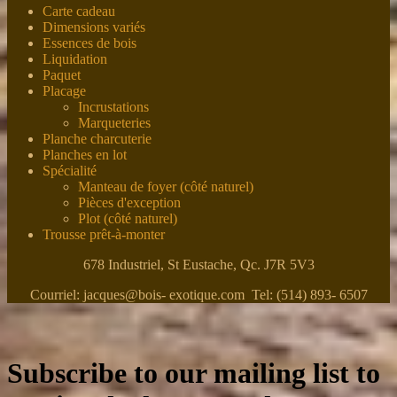
Carte cadeau
Dimensions variés
Essences de bois
Liquidation
Paquet
Placage
Incrustations
Marqueteries
Planche charcuterie
Planches en lot
Spécialité
Manteau de foyer (côté naturel)
Pièces d'exception
Plot (côté naturel)
Trousse prêt-à-monter
678 Industriel, St Eustache, Qc. J7R 5V3
Courriel: jacques@bois- exotique.com Tel: (514) 893- 6507
Subscribe to our mailing list to