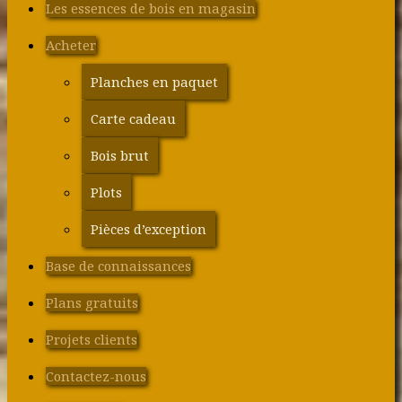
Les essences de bois en magasin
Acheter
Planches en paquet
Carte cadeau
Bois brut
Plots
Pièces d’exception
Base de connaissances
Plans gratuits
Projets clients
Contactez-nous