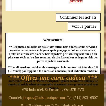
préavis
Continuer les achats
Voir le panier
Avertissement:
** Les photos des blocs de bois et des autres bois dimensionnés servent à
représenter la couleur et le grain après ponçage et finition de la surface.
L’état de surface des blocs de bois expédiées peut être rugueux sur un ou
plusieurs côtés et / ou être recouvert de cire. La couleur et le grain réels des
pièces expédiées varieront.
** Les dimensions des blocs de tournage en bois ont une précision de ± 1/8
(3.175mm) par rapport à la dimension annoncée, sauf indication contraire.
*** Offrez une carte cadeau ***
** Des numéros de référence uniques seront attribués aux pièces “Planches
avec écorce” (slabs) et “Pièces d’exception” (pièces décoratives unique). Le
numéro d’article acheté correspondra exactement à ce qui sera envoyé sans
substitut.
678 Industriel, St Eustache, Qc. J7R 5V3
Courriel:
jacques@bois-exotique.com
Tel: (514) 893- 6507
Bois-Exotique.com © Tous droits réservés.