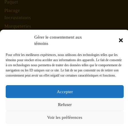
Paquet
Placage
Incrustations
Marqueteries
Planche charcuterie
Gérer le consentement aux
témoins
Planches en lot
Spécialité
Pour offrir les meilleures expériences, nous utilisons des technologies telles que les
Manteau de foyer (côté naturel)
témoins pour stocker et/ou accéder aux informations des appareils. Le fait de consentir
à ces technologies nous permettra de traiter des données telles que le comportement de
Pièces d'exception
navigation ou les ID uniques sur ce site. Le fait de ne pas consentir ou de retirer son
consentement peut avoir un effet négatif sur certaines caractéristiques et fonctions.
Plot (côté naturel)
Trousse prêt-à-monter
Accepter
678 Industriel, St Eustache, Qc. J7R 5V3
Refuser
Courriel: jacques@bois- exotique.com Tel: (514) 893-
6507
Voir les préférences