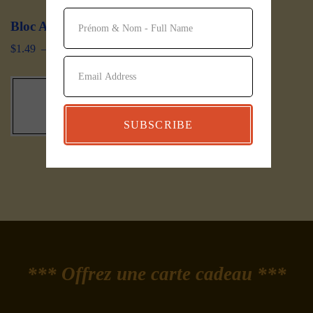
Bloc Acajou brésilien
$
1.49
–
$
7.99
Choix des
options
SUBSCRIBE
*** Offrez une carte cadeau ***