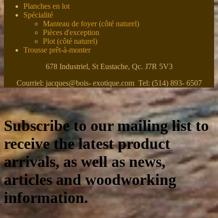
Planches en lot
Spécialité
Manteau de foyer (côté naturel)
Pièces d'exception
Plot (côté naturel)
Trousse prêt-à-monter
678 Industriel, St Eustache, Qc. J7R 5V3
Courriel: jacques@bois- exotique.com Tel: (514) 893- 6507
Subscribe to our mailing list to
receive the latest product
arrivals, as well as news,
articles and woodworking
information.