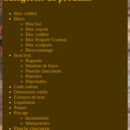
Bloc cuillère
Blocs
Bloc bol
Bloc crayon
Bloc cuillère
Bloc Poignée Couteau
Bloc sculpture
Blocs tournage
Bois brut
Baguette
Manteau de foyer
Planche charcuterie
Planches
Planchettes
Carte cadeau
Dimensions variés
Essences de bois
Liquidation
Paquet
Placage
Incrustations
Marqueteries
Planche charcuterie