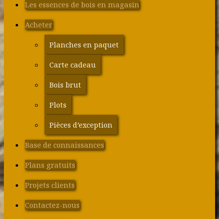
Les essences de bois en magasin
Acheter
Planches en paquet
Carte cadeau
Bois brut
Plots
Pièces d’exception
Base de connaissances
Plans gratuits
Projets clients
Contactez-nous