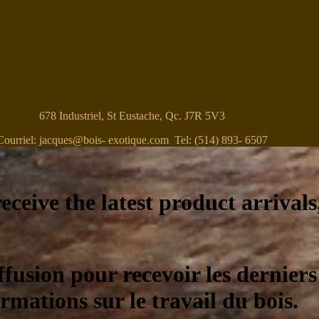
678 Industriel, St Eustache, Qc. J7R 5V3
Courriel: jacques@bois- exotique.com Tel: (514) 893- 6507
eceive the latest product arrivals
ffusion pour recevoir les derniers
ormations sur le travail du bois.