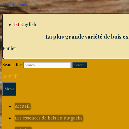
Skip to content
English
La plus grande variété de bois e
Panier
Search for:
Search
Menu
Accueil
Les essences de bois en magasin