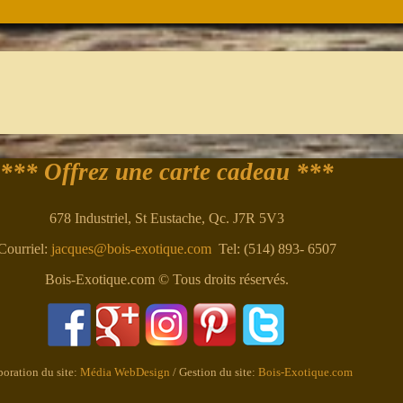
*** Offrez une carte cadeau ***
678 Industriel, St Eustache, Qc. J7R 5V3
Courriel:
jacques@bois-exotique.com
Tel: (514) 893- 6507
Bois-Exotique.com © Tous droits réservés.
boration du site:
Média WebDesign
/ Gestion du site:
Bois-Exotique.com