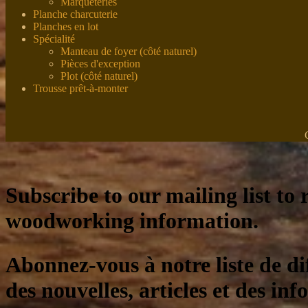
Marqueteries
Planche charcuterie
Planches en lot
Spécialité
Manteau de foyer (côté naturel)
Pièces d'exception
Plot (côté naturel)
Trousse prêt-à-monter
Subscribe to our mailing list to r
woodworking information.
Abonnez-vous à notre liste de di
des nouvelles, articles et des inf