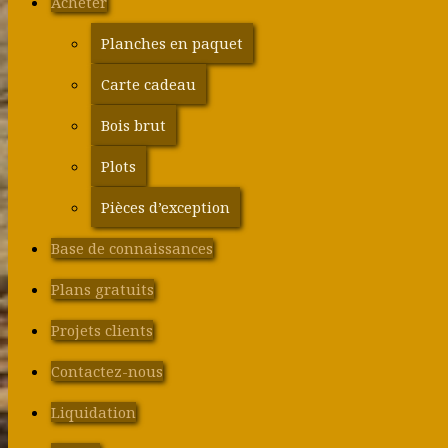
Acheter
Planches en paquet
Carte cadeau
Bois brut
Plots
Pièces d’exception
Base de connaissances
Plans gratuits
Projets clients
Contactez-nous
Liquidation