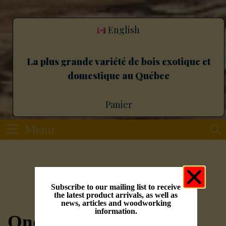
English
La plus grande variété de bois exotique et
domestique au Québec
Panier
Menu
Bloc
Subscribe to our mailing list to receive
Érable
the latest product arrivals, as well as
news, articles and woodworking
information.
Ondé