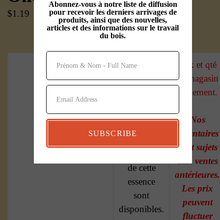
Abonnez-vous à notre liste de diffusion
pour recevoir les derniers arrivages de
$
1.19
–
$
5.25
produits, ainsi que des nouvelles,
articles et des informations sur le travail
du bois.
Prix et qté
en magasin
seulement.
Planches de
Nos
divers
inventaires
SUBSCRIBE
dimensions
sont sujets
(4/4 et 8/4)
aux ventes
de cette
antérieures.
essence
Les prix
sont
peuvent
disponibles.
fluctuer