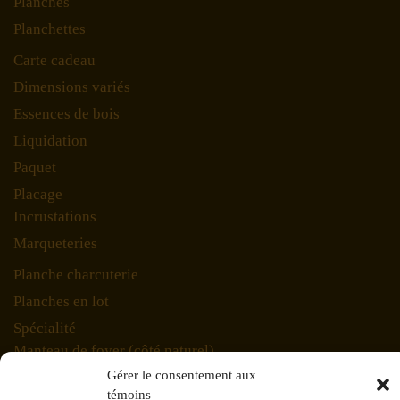
Planches
Planchettes
Carte cadeau
Dimensions variés
Essences de bois
Liquidation
Paquet
Placage
Incrustations
Marqueteries
Planche charcuterie
Planches en lot
Spécialité
Manteau de foyer (côté naturel)
Gérer le consentement aux
Pièces d'exception
témoins