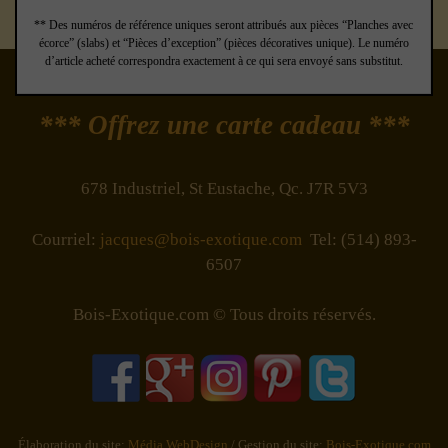
** Des numéros de référence uniques seront attribués aux pièces “Planches avec
écorce” (slabs) et “Pièces d’exception” (pièces décoratives unique). Le numéro
d’article acheté correspondra exactement à ce qui sera envoyé sans substitut.
*** Offrez une carte cadeau ***
678 Industriel, St Eustache, Qc. J7R 5V3
Courriel:
jacques@bois-exotique.com
Tel: (514) 893-
6507
Bois-Exotique.com © Tous droits réservés.
Élaboration du site:
Média WebDesign
/ Gestion du site:
Bois-Exotique.com