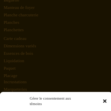
Baguette
Manteau de foyer
Planche charcuterie
Planches
Planchettes
Carte cadeau
Dimensions variés
Essences de bois
Liquidation
Paquet
Placage
Incrustations
Marqueteries
Planche charcuterie
Gérer le consentement aux
témoins
Planches en lot