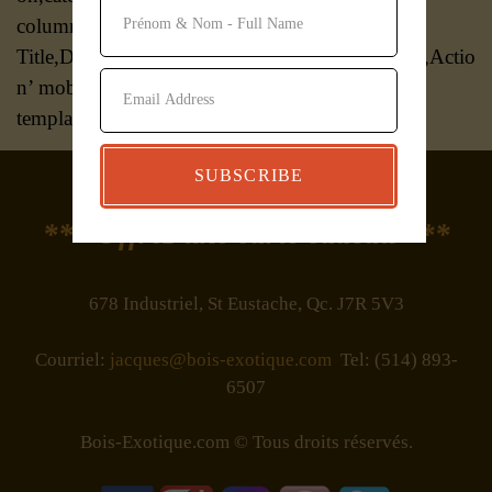
column_title=’Thumbnails,Product
Title,Description,Category,Rating,Price,Quantity,Actio
n’ mobile_hide=” product_cat_ids=’214′
template=’none’]
SUBSCRIBE
*** Offrez une carte cadeau ***
678 Industriel, St Eustache, Qc. J7R 5V3
Courriel:
jacques@bois-exotique.com
Tel: (514) 893-
6507
Bois-Exotique.com © Tous droits réservés.