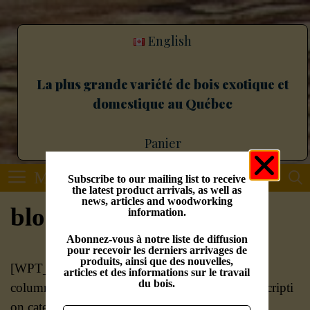
English
La plus grande variété de bois exotique et
domestique au Québec
Panier
Menu
Subscribe to our mailing list to receive
the latest product arrivals, as well as
news, articles and woodworking
block
information.
Abonnez-vous à notre liste de diffusion
pour recevoir les derniers arrivages de
produits, ainsi que des nouvelles,
[WPT_SHOP
articles et des informations sur le travail
du bois.
column_keyword=’thumbnails,product_title,descripti
on,category,rating,price,quantity,action’