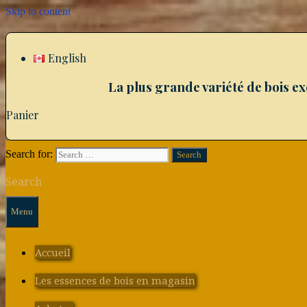
Skip to content
English
La plus grande variété de bois e
Panier
Search for:
Search
Menu
Accueil
Les essences de bois en magasin