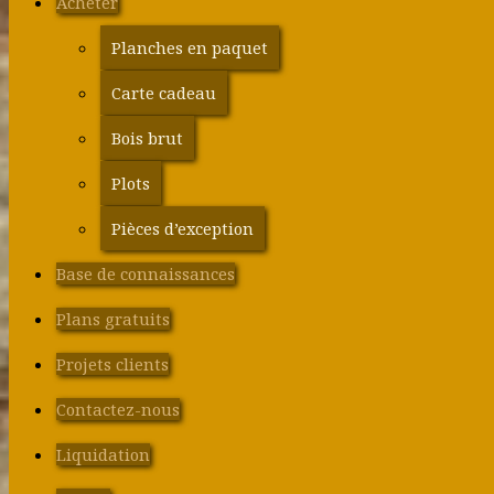
Acheter
Planches en paquet
Carte cadeau
Bois brut
Plots
Pièces d’exception
Base de connaissances
Plans gratuits
Projets clients
Contactez-nous
Liquidation