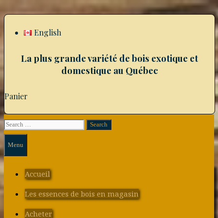
Skip
to
content
English
La plus grande variété de bois exotique et
domestique au Québec
Panier
Search
Search
for:
Menu
Accueil
Les essences de bois en magasin
Acheter