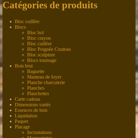
Catégories de produits
Bloc cuillère
Blocs
Bloc bol
Bloc crayon
Bloc cuillère
Bloc Poignée Couteau
Bloc sculpture
Blocs tournage
Bois brut
Baguette
Manteau de foyer
Planche charcuterie
Planches
Planchettes
Carte cadeau
Dimensions variés
Essences de bois
Liquidation
Paquet
Placage
Incrustations
Marqueteries