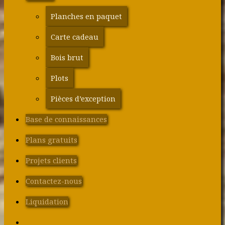
Planches en paquet
Carte cadeau
Bois brut
Plots
Pièces d’exception
Base de connaissances
Plans gratuits
Projets clients
Contactez-nous
Liquidation
Search