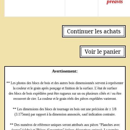
préavis
Continuer les achats
Voir le panier
Avertissement:
** Les photos des blocs de bois et des autres bois dimensionnés servent à représenter
la couleur et le grain après ponçage et finition de la surface. L’état de surface
des blocs de bois expédiées peut être rugueux sur un ou plusieurs côtés et / ou être
recouvert de cire. La couleur et le grain réels des pièces expédiées varieront.
** Les dimensions des blocs de tournage en bois ont une précision de ± 1/8
(3.175mm) par rapport à la dimension annoncée, sauf indication contraire.
** Des numéros de référence uniques seront attribués aux pièces “Planches avec
écorce” (slabs) et “Pièces d’exception” (pièces décoratives unique). Le numéro