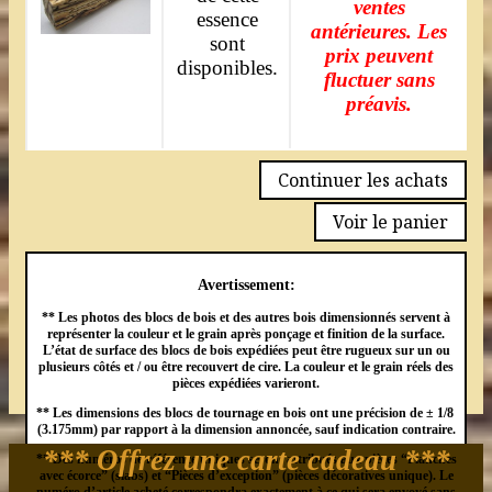
ventes
essence
antérieures. Les
sont
prix peuvent
disponibles.
fluctuer sans
préavis.
Continuer les achats
Voir le panier
Avertissement:
** Les photos des blocs de bois et des autres bois dimensionnés servent à
représenter la couleur et le grain après ponçage et finition de la surface.
L’état de surface des blocs de bois expédiées peut être rugueux sur un ou
plusieurs côtés et / ou être recouvert de cire. La couleur et le grain réels des
pièces expédiées varieront.
** Les dimensions des blocs de tournage en bois ont une précision de ± 1/8
(3.175mm) par rapport à la dimension annoncée, sauf indication contraire.
*** Offrez une carte cadeau ***
** Des numéros de référence uniques seront attribués aux pièces “Planches
avec écorce” (slabs) et “Pièces d’exception” (pièces décoratives unique). Le
numéro d’article acheté correspondra exactement à ce qui sera envoyé sans