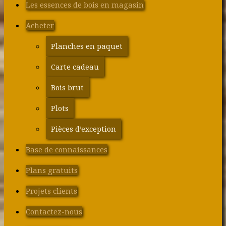
Les essences de bois en magasin
Acheter
Planches en paquet
Carte cadeau
Bois brut
Plots
Pièces d’exception
Base de connaissances
Plans gratuits
Projets clients
Contactez-nous