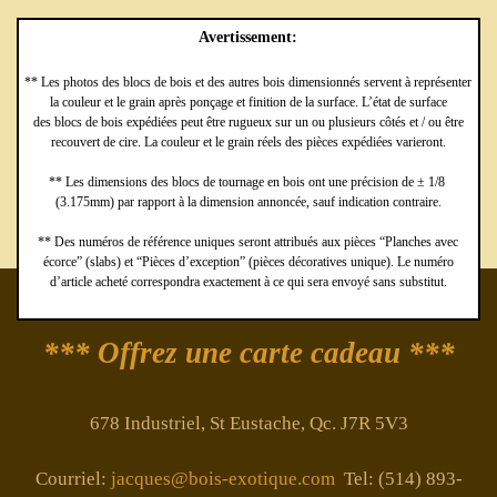
Avertissement:
** Les photos des blocs de bois et des autres bois dimensionnés servent à représenter
la couleur et le grain après ponçage et finition de la surface. L’état de surface
des blocs de bois expédiées peut être rugueux sur un ou plusieurs côtés et / ou être
recouvert de cire. La couleur et le grain réels des pièces expédiées varieront.
** Les dimensions des blocs de tournage en bois ont une précision de ± 1/8
(3.175mm) par rapport à la dimension annoncée, sauf indication contraire.
** Des numéros de référence uniques seront attribués aux pièces “Planches avec
écorce” (slabs) et “Pièces d’exception” (pièces décoratives unique). Le numéro
d’article acheté correspondra exactement à ce qui sera envoyé sans substitut.
*** Offrez une carte cadeau ***
678 Industriel, St Eustache, Qc. J7R 5V3
Courriel:
jacques@bois-exotique.com
Tel: (514) 893-