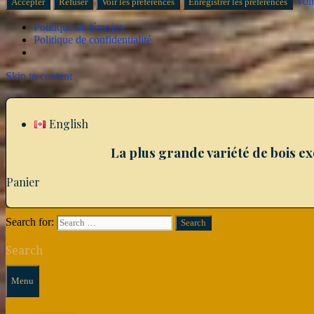
Voir
Accepter
Refuser
Voir les préférences
Enregistrer les préférences
Politique de témoins
Politique de confidentialité
Skip to content
English
La plus grande variété de bois e
Panier
Search for:
Search
Menu