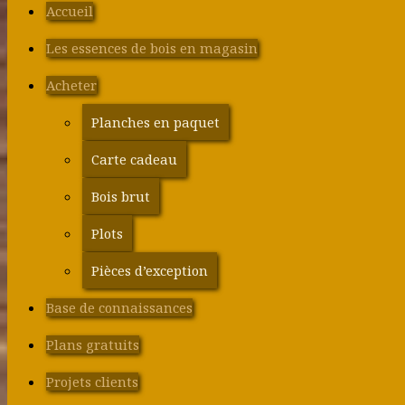
Accueil
Les essences de bois en magasin
Acheter
Planches en paquet
Carte cadeau
Bois brut
Plots
Pièces d’exception
Base de connaissances
Plans gratuits
Projets clients