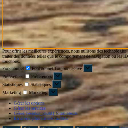
Pour offrir les meilleures expériences, nous utilisons des technologies
traiter des données telles que le comportement de navigation ou les ID u
fonctions.
Fonctionnel
Fonctionnel
Toujours activé
Préférences
Préférences
Statistiques
Statistiques
Marketing
Marketing
Gérer les options
Gérer les services
Gérer {vendor_count} fournisseurs
En savoir plus sur ces finalités