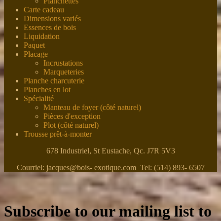
Planchettes
Carte cadeau
Dimensions variés
Essences de bois
Liquidation
Paquet
Placage
Incrustations
Marqueteries
Planche charcuterie
Planches en lot
Spécialité
Manteau de foyer (côté naturel)
Pièces d'exception
Plot (côté naturel)
Trousse prêt-à-monter
678 Industriel, St Eustache, Qc. J7R 5V3
Courriel: jacques@bois- exotique.com Tel: (514) 893- 6507
Subscribe to our mailing list to