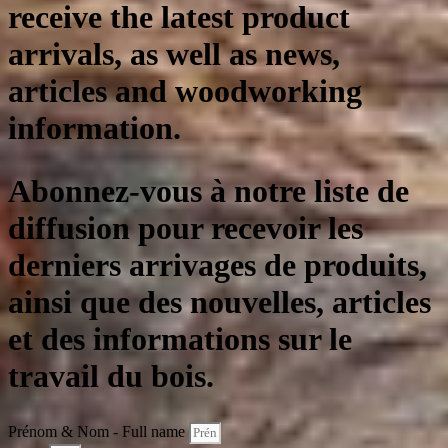
receive the latest product
arrivals, as well as news,
articles and woodworking
information.
Abonnez-vous à notre liste de
diffusion pour recevoir les
derniers arrivages de produits,
ainsi que des nouvelles, articles
et des informations sur le
travail du bois.
Prénom & Nom - Full name