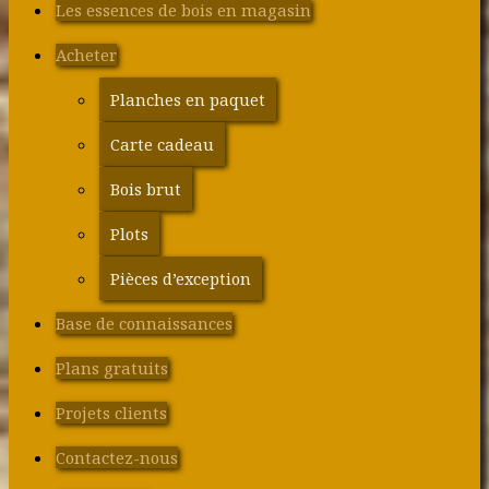
Les essences de bois en magasin
Acheter
Planches en paquet
Carte cadeau
Bois brut
Plots
Pièces d’exception
Base de connaissances
Plans gratuits
Projets clients
Contactez-nous