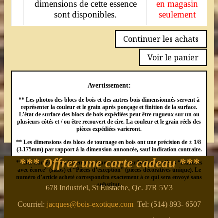
dimensions de cette essence
en magasin
sont disponibles.
seulement
Continuer les achats
Voir le panier
Avertissement:
** Les photos des blocs de bois et des autres bois dimensionnés servent à
représenter la couleur et le grain après ponçage et finition de la surface.
L’état de surface des blocs de bois expédiées peut être rugueux sur un ou
plusieurs côtés et / ou être recouvert de cire. La couleur et le grain réels des
pièces expédiées varieront.
** Les dimensions des blocs de tournage en bois ont une précision de ± 1/8
(3.175mm) par rapport à la dimension annoncée, sauf indication contraire.
*** Offrez une carte cadeau ***
** Des numéros de référence uniques seront attribués aux pièces “Planches
avec écorce” (slabs) et “Pièces d’exception” (pièces décoratives unique). Le
numéro d’article acheté correspondra exactement à ce qui sera envoyé sans
substitut.
678 Industriel, St Eustache, Qc. J7R 5V3
Courriel:
jacques@bois-exotique.com
Tel: (514) 893- 6507