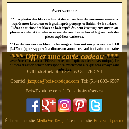
Avertissement:
** Les photos des blocs de bois et des autres bois dimensionnés servent à
représenter la couleur et le grain après ponçage et finition de la surface.
L’état de surface des blocs de bois expédiées peut être rugueux sur un ou
plusieurs côtés et / ou être recouvert de cire. La couleur et le grain réels des
pièces expédiées varieront.
** Les dimensions des blocs de tournage en bois ont une précision de ± 1/8
(3.175mm) par rapport à la dimension annoncée, sauf indication contraire.
*** Offrez une carte cadeau ***
** Des numéros de référence uniques seront attribués aux pièces “Planches
avec écorce” (slabs) et “Pièces d’exception” (pièces décoratives unique). Le
numéro d’article acheté correspondra exactement à ce qui sera envoyé sans
substitut.
678 Industriel, St Eustache, Qc. J7R 5V3
Courriel:
jacques@bois-exotique.com
Tel: (514) 893- 6507
Bois-Exotique.com © Tous droits réservés.
Élaboration du site:
Média WebDesign
/ Gestion du site:
Bois-Exotique.com