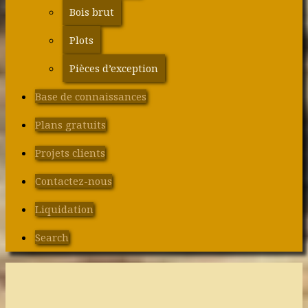
Bois brut
Plots
Pièces d’exception
Base de connaissances
Plans gratuits
Projets clients
Contactez-nous
Liquidation
Search