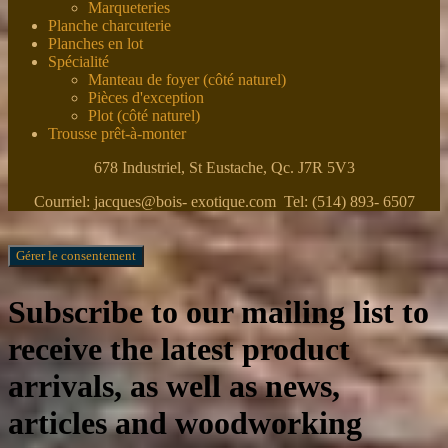
Marqueteries
Planche charcuterie
Planches en lot
Spécialité
Manteau de foyer (côté naturel)
Pièces d'exception
Plot (côté naturel)
Trousse prêt-à-monter
678 Industriel, St Eustache, Qc. J7R 5V3
Courriel: jacques@bois- exotique.com Tel: (514) 893- 6507
Gérer le consentement
Subscribe to our mailing list to
receive the latest product
arrivals, as well as news,
articles and woodworking