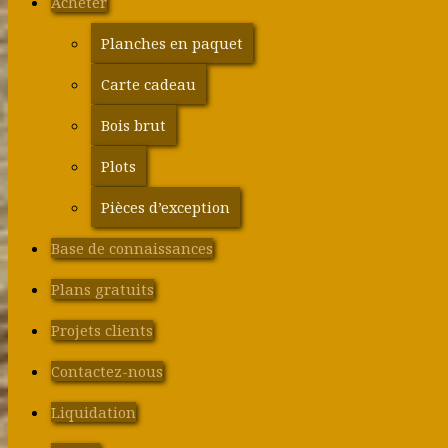
Acheter
Planches en paquet
Carte cadeau
Bois brut
Plots
Pièces d’exception
Base de connaissances
Plans gratuits
Projets clients
Contactez-nous
Liquidation