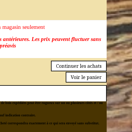
en magasin seulement
s antérieures. Les prix peuvent fluctuer sans
préavis
Continuer les achats
Voir le panier
s de bois expédiées peut être rugueux sur un ou plusieurs côtés et / ou
uf indication contraire.
cheté correspondra exactement à ce qui sera envoyé sans substitut.