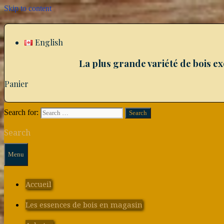
Skip to content
English
La plus grande variété de bois e
Panier
Search for:
Search
Menu
Accueil
Les essences de bois en magasin