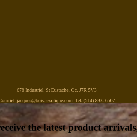
678 Industriel, St Eustache, Qc. J7R 5V3
Courriel: jacques@bois- exotique.com Tel: (514) 893- 6507
eceive the latest product arrivals