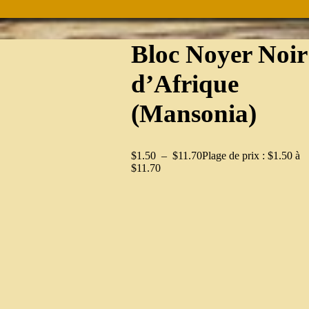
Bloc Noyer Noir
d’Afrique
(Mansonia)
$
1.50
–
$
11.70
Plage de prix : $1.50 à
$11.70