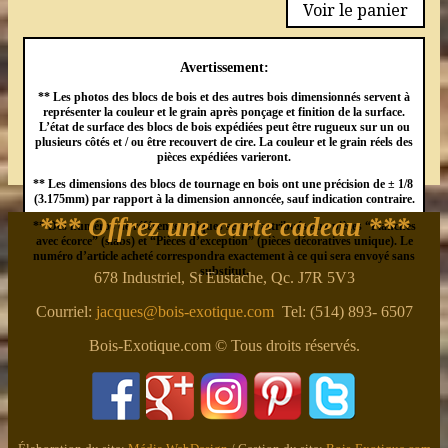
Voir le panier
Avertissement:
** Les photos des blocs de bois et des autres bois dimensionnés servent à
représenter la couleur et le grain après ponçage et finition de la surface.
L’état de surface des blocs de bois expédiées peut être rugueux sur un ou
plusieurs côtés et / ou être recouvert de cire. La couleur et le grain réels des
pièces expédiées varieront.
** Les dimensions des blocs de tournage en bois ont une précision de ± 1/8
(3.175mm) par rapport à la dimension annoncée, sauf indication contraire.
*** Offrez une carte cadeau ***
** Des numéros de référence uniques seront attribués aux pièces “Planches
avec écorce” (slabs) et “Pièces d’exception” (pièces décoratives unique). Le
numéro d’article acheté correspondra exactement à ce qui sera envoyé sans
substitut.
678 Industriel, St Eustache, Qc. J7R 5V3
Courriel:
jacques@bois-exotique.com
Tel: (514) 893- 6507
Bois-Exotique.com © Tous droits réservés.