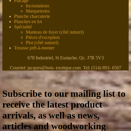
Placage
Incrustations
Marqueteries
Planche charcuterie
Planches en lot
Spécialité
Manteau de foyer (côté naturel)
Pièces d'exception
Plot (côté naturel)
Trousse prêt-à-monter
678 Industriel, St Eustache, Qc. J7R 5V3
Courriel: jacques@bois- exotique.com Tel: (514) 893- 6507
Subscribe to our mailing list to
receive the latest product
arrivals, as well as news,
articles and woodworking