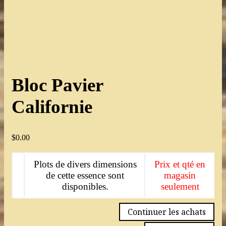
Bloc Pavier
Californie
$
0.00
Plots de divers dimensions
Prix et qté en
de cette essence sont
magasin
disponibles.
seulement
Continuer les achats