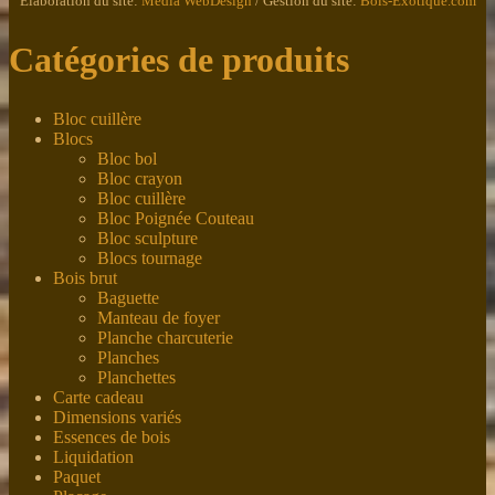
Élaboration du site:
Média WebDesign
/ Gestion du site:
Bois-Exotique.com
Catégories de produits
Bloc cuillère
Blocs
Bloc bol
Bloc crayon
Bloc cuillère
Bloc Poignée Couteau
Bloc sculpture
Blocs tournage
Bois brut
Baguette
Manteau de foyer
Planche charcuterie
Planches
Planchettes
Carte cadeau
Dimensions variés
Essences de bois
Liquidation
Paquet