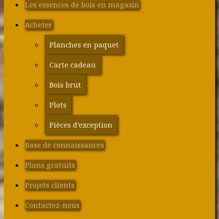
Les essences de bois en magasin
Acheter
Planches en paquet
Carte cadeau
Bois brut
Plots
Pièces d’exception
Base de connaissances
Plans gratuits
Projets clients
Contactez-nous