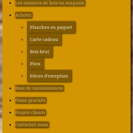
Les essences de bois en magasin
Acheter
Planches en paquet
Carte cadeau
Bois brut
Plots
Pièces d’exception
Base de connaissances
Plans gratuits
Projets clients
Contactez-nous