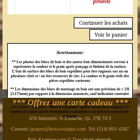
préavis
Continuer les achats
Voir le panier
Avertissement:
** Les photos des blocs de bois et des autres bois dimensionnés servent à
représenter la couleur et le grain après ponçage et finition de la surface.
L’état de surface des blocs de bois expédiées peut être rugueux sur un ou
plusieurs côtés et / ou être recouvert de cire. La couleur et le grain réels des
pièces expédiées varieront.
** Les dimensions des blocs de tournage en bois ont une précision de ± 1/8
(3.175mm) par rapport à la dimension annoncée, sauf indication contraire.
*** Offrez une carte cadeau ***
** Des numéros de référence uniques seront attribués aux pièces “Planches
avec écorce” (slabs) et “Pièces d’exception” (pièces décoratives unique). Le
numéro d’article acheté correspondra exactement à ce qui sera envoyé sans
substitut.
678 Industriel, St Eustache, Qc. J7R 5V3
Courriel:
jacques@bois-exotique.com
Tel: (514) 893- 6507
Bois-Exotique.com © Tous droits réservés.