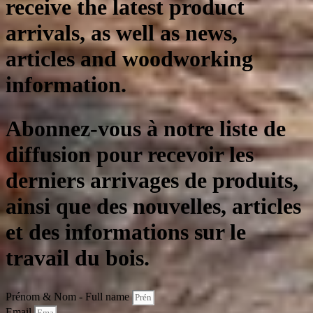
receive the latest product
arrivals, as well as news,
articles and woodworking
information.
Abonnez-vous à notre liste de
diffusion pour recevoir les
derniers arrivages de produits,
ainsi que des nouvelles, articles
et des informations sur le
travail du bois.
Prénom & Nom - Full name
Email