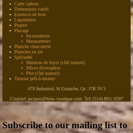
Carte cadeau
Dimensions variés
Essences de bois
Liquidation
Paquet
Placage
Incrustations
Marqueteries
Planche charcuterie
Planches en lot
Spécialité
Manteau de foyer (côté naturel)
Pièces d'exception
Plot (côté naturel)
Trousse prêt-à-monter
678 Industriel, St Eustache, Qc. J7R 5V3
Courriel: jacques@bois- exotique.com Tel: (514) 893- 6507
Subscribe to our mailing list to