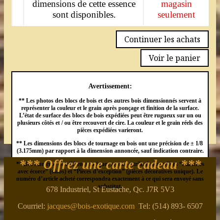
dimensions de cette essence
magasin
sont disponibles.
seulement
Continuer les achats
Voir le panier
Avertissement:
** Les photos des blocs de bois et des autres bois dimensionnés servent à
représenter la couleur et le grain après ponçage et finition de la surface.
L’état de surface des blocs de bois expédiées peut être rugueux sur un ou
plusieurs côtés et / ou être recouvert de cire. La couleur et le grain réels des
pièces expédiées varieront.
** Les dimensions des blocs de tournage en bois ont une précision de ± 1/8
(3.175mm) par rapport à la dimension annoncée, sauf indication contraire.
*** Offrez une carte cadeau ***
** Des numéros de référence uniques seront attribués aux pièces “Planches
avec écorce” (slabs) et “Pièces d’exception” (pièces décoratives unique). Le
numéro d’article acheté correspondra exactement à ce qui sera envoyé sans
substitut.
678 Industriel, St Eustache, Qc. J7R 5V3
Courriel:
jacques@bois-exotique.com
Tel: (514) 893- 6507