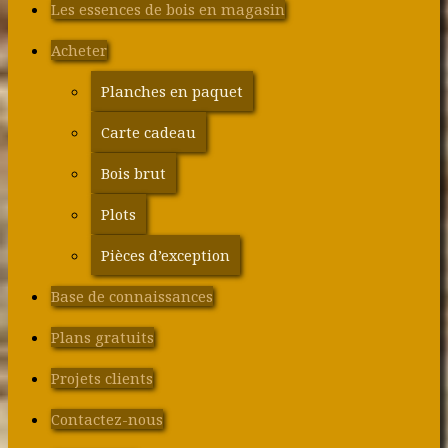
Les essences de bois en magasin
Acheter
Planches en paquet
Carte cadeau
Bois brut
Plots
Pièces d’exception
Base de connaissances
Plans gratuits
Projets clients
Contactez-nous