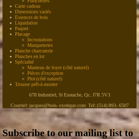
Planchettes
Carte cadeau
Dimensions variés
Essences de bois
Liquidation
Paquet
Placage
Incrustations
Marqueteries
Planche charcuterie
Planches en lot
Spécialité
Manteau de foyer (côté naturel)
Pièces d'exception
Plot (côté naturel)
Trousse prêt-à-monter
678 Industriel, St Eustache, Qc. J7R 5V3
Courriel: jacques@bois- exotique.com Tel: (514) 893- 6507
Subscribe to our mailing list to