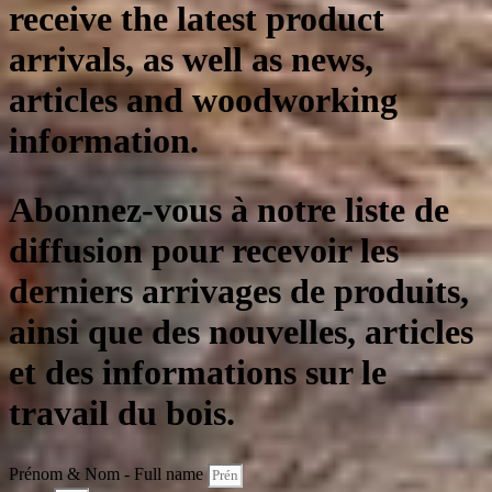
receive the latest product
arrivals, as well as news,
articles and woodworking
information.
Abonnez-vous à notre liste de
diffusion pour recevoir les
derniers arrivages de produits,
ainsi que des nouvelles, articles
et des informations sur le
travail du bois.
Prénom & Nom - Full name