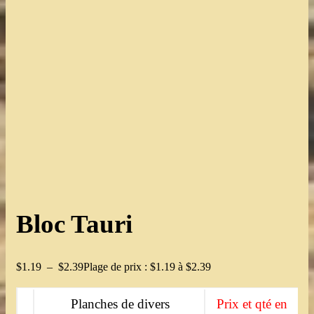
Bloc Tauri
$
1.19
–
$
2.39
Plage de prix : $1.19 à $2.39
Planches de divers
Prix et qté en