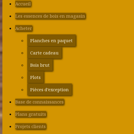
Accueil
Les essences de bois en magasin
Acheter
Planches en paquet
Carte cadeau
Bois brut
Plots
Pièces d’exception
Base de connaissances
Plans gratuits
Projets clients