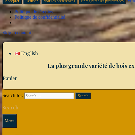
Voir
Accepter
Refuser
Voir les préférences
Enregistrer les préférences
Politique de témoins
Politique de confidentialité
Skip to content
English
La plus grande variété de bois e
Panier
Search for:
Search
Menu