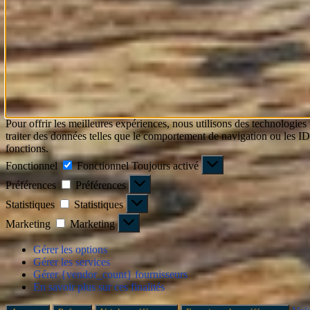
Pour offrir les meilleures expériences, nous utilisons des technologies
traiter des données telles que le comportement de navigation ou les ID u
fonctions.
Fonctionnel
Fonctionnel
Toujours activé
Préférences
Préférences
Statistiques
Statistiques
Marketing
Marketing
Gérer les options
Gérer les services
Gérer {vendor_count} fournisseurs
En savoir plus sur ces finalités