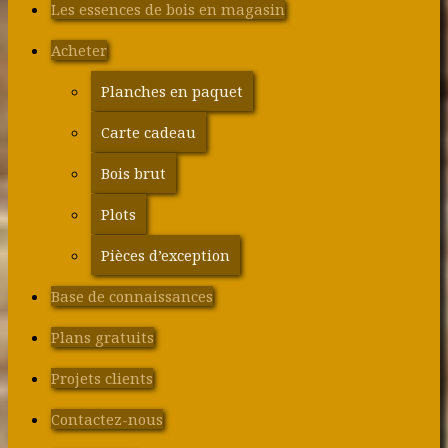
Les essences de bois en magasin
Acheter
Planches en paquet
Carte cadeau
Bois brut
Plots
Pièces d’exception
Base de connaissances
Plans gratuits
Projets clients
Contactez-nous