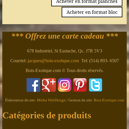
Acheter en format planches
Acheter en format bloc
*** Offrez une carte cadeau ***
678 Industriel, St Eustache, Qc. J7R 5V3
Courriel:
jacques@bois-exotique.com
Tel: (514) 893- 6507
Bois-Exotique.com © Tous droits réservés.
Élaboration du site:
Média WebDesign
/ Gestion du site:
Bois-Exotique.com
Catégories de produits