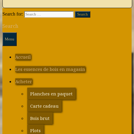
Search for:
Search
Menu
Accueil
Les essences de bois en magasin
Acheter
Planches en paquet
Carte cadeau
Bois brut
Plots