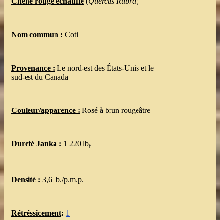
Chêne rouge échauffé
(
Quercus
Rubra
)
Nom commun :
Coti
Provenance :
Le nord-est des États-Unis et le
sud-est du Canada
Couleur/apparence :
Rosé à brun rougeâtre
Dureté Janka :
1 220 lb
f
Densité :
3,6 lb./p.m.p.
Rétréssicement
:
1