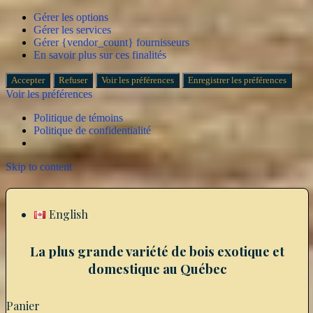
Gérer les options
Gérer les services
Gérer {vendor_count} fournisseurs
En savoir plus sur ces finalités
Accepter
Refuser
Voir les préférences
Enregistrer les préférences
Voir les préférences
Politique de témoins
Politique de confidentialité
Skip to content
English
La plus grande variété de bois exotique et
domestique au Québec
Panier