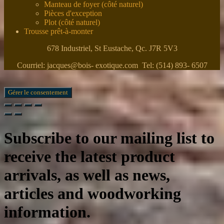
Manteau de foyer (côté naturel)
Pièces d'exception
Plot (côté naturel)
Trousse prêt-à-monter
678 Industriel, St Eustache, Qc. J7R 5V3
Courriel: jacques@bois- exotique.com Tel: (514) 893- 6507
Gérer le consentement
Subscribe to our mailing list to
receive the latest product
arrivals, as well as news,
articles and woodworking
information.