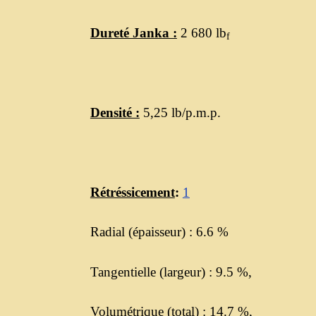
Dureté Janka :
2 680 lb
f
Densité :
5,25 lb/p.m.p.
Rétréssicement
:
1
Radial (épaisseur) : 6.6 %
Tangentielle (largeur) : 9.5 %,
Volumétrique (total) : 14.7 %,