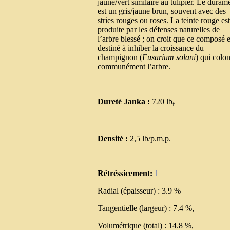
jaune/vert similaire au tulipier. Le duram
est un gris/jaune brun, souvent avec des
stries rouges ou roses. La teinte rouge est
produite par les défenses naturelles de
l’arbre blessé ; on croit que ce composé e
destiné à inhiber la croissance du
champignon (
Fusarium solani
) qui colo
communément l’arbre.
Dureté Janka :
720 lb
f
Densité :
2,5 lb/p.m.p.
Rétréssicement
:
1
Radial (épaisseur) : 3.9 %
Tangentielle (largeur) : 7.4 %,
Volumétrique (total) : 14.8 %,