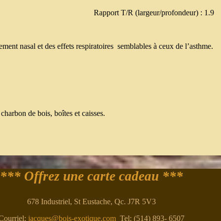
Rapport T/R (largeur/profondeur) : 1.9
lement nasal et des effets respiratoires semblables à ceux de l’asthme.
 charbon de bois, boîtes et caisses.
*** Offrez une carte cadeau ***
678 Industriel, St Eustache, Qc. J7R 5V3
Courriel:
jacques@bois-exotique.com
Tel: (514) 893- 6507