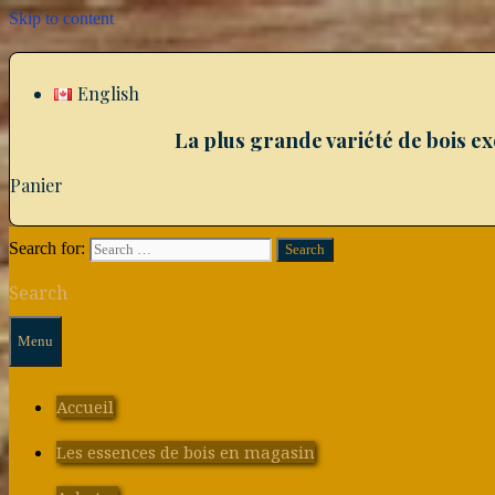
Skip to content
English
La plus grande variété de bois e
Panier
Search for:
Search
Menu
Accueil
Les essences de bois en magasin