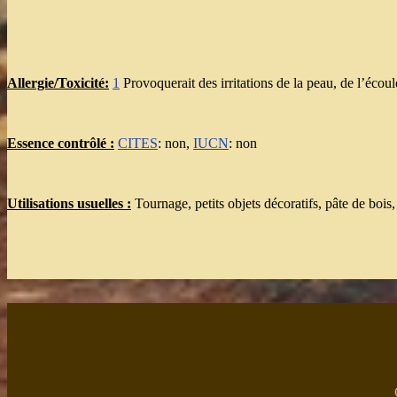
Allergie/Toxicité:
1
Provoquerait des irritations de la peau, de l’écou
Essence contrôlé :
CITES
: non,
IUCN
: non
Utilisations usuelles :
Tournage, petits objets décoratifs, pâte de bois,