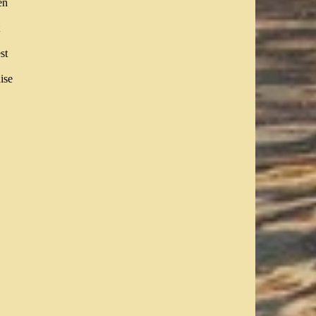
en
st
nise