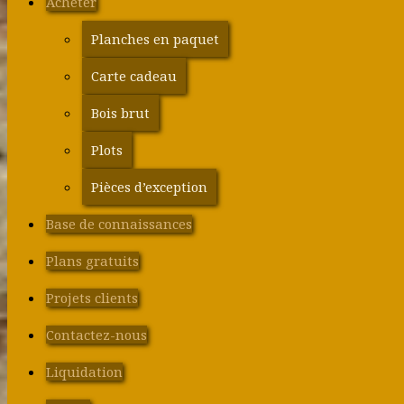
Acheter
Planches en paquet
Carte cadeau
Bois brut
Plots
Pièces d’exception
Base de connaissances
Plans gratuits
Projets clients
Contactez-nous
Liquidation