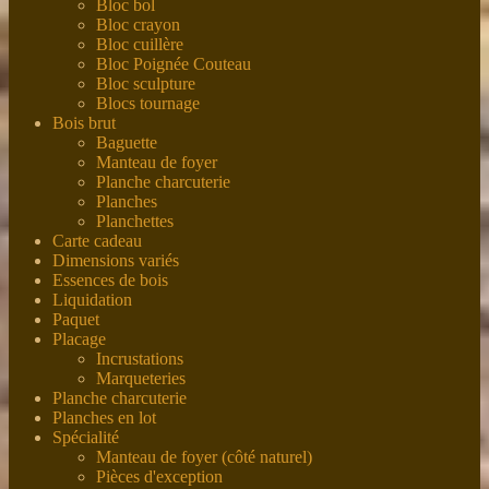
Bloc bol
Bloc crayon
Bloc cuillère
Bloc Poignée Couteau
Bloc sculpture
Blocs tournage
Bois brut
Baguette
Manteau de foyer
Planche charcuterie
Planches
Planchettes
Carte cadeau
Dimensions variés
Essences de bois
Liquidation
Paquet
Placage
Incrustations
Marqueteries
Planche charcuterie
Planches en lot
Spécialité
Manteau de foyer (côté naturel)
Pièces d'exception