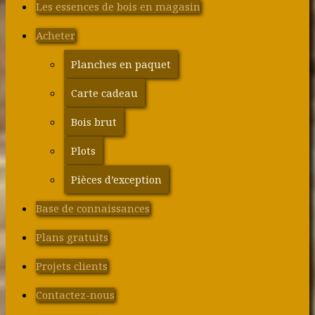
Les essences de bois en magasin
Acheter
Planches en paquet
Carte cadeau
Bois brut
Plots
Pièces d’exception
Base de connaissances
Plans gratuits
Projets clients
Contactez-nous