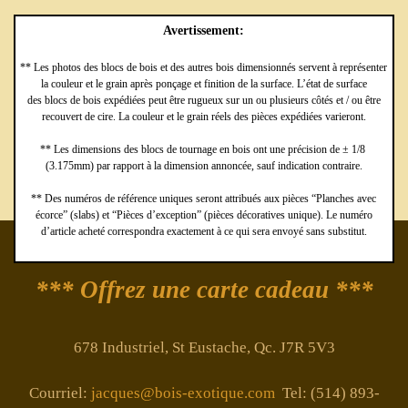
Avertissement:
** Les photos des blocs de bois et des autres bois dimensionnés servent à représenter
la couleur et le grain après ponçage et finition de la surface. L’état de surface
des blocs de bois expédiées peut être rugueux sur un ou plusieurs côtés et / ou être
recouvert de cire. La couleur et le grain réels des pièces expédiées varieront.
** Les dimensions des blocs de tournage en bois ont une précision de ± 1/8
(3.175mm) par rapport à la dimension annoncée, sauf indication contraire.
** Des numéros de référence uniques seront attribués aux pièces “Planches avec
écorce” (slabs) et “Pièces d’exception” (pièces décoratives unique). Le numéro
d’article acheté correspondra exactement à ce qui sera envoyé sans substitut.
*** Offrez une carte cadeau ***
678 Industriel, St Eustache, Qc. J7R 5V3
Courriel:
jacques@bois-exotique.com
Tel: (514) 893-