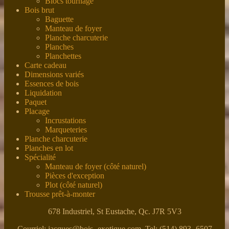
Blocs tournage
Bois brut
Baguette
Manteau de foyer
Planche charcuterie
Planches
Planchettes
Carte cadeau
Dimensions variés
Essences de bois
Liquidation
Paquet
Placage
Incrustations
Marqueteries
Planche charcuterie
Planches en lot
Spécialité
Manteau de foyer (côté naturel)
Pièces d'exception
Plot (côté naturel)
Trousse prêt-à-monter
678 Industriel, St Eustache, Qc. J7R 5V3
Courriel: jacques@bois- exotique.com Tel: (514) 893- 6507