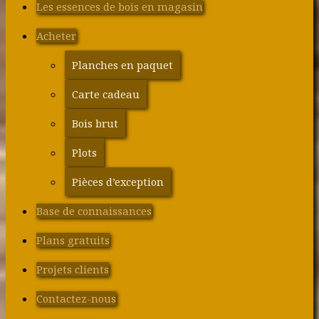
Les essences de bois en magasin
Acheter
Planches en paquet
Carte cadeau
Bois brut
Plots
Pièces d’exception
Base de connaissances
Plans gratuits
Projets clients
Contactez-nous