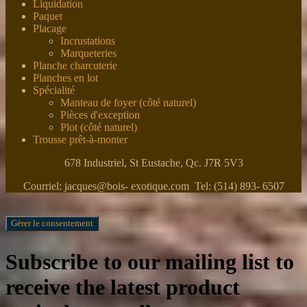
Liquidation
Paquet
Placage
Incrustations
Marqueteries
Planche charcuterie
Planches en lot
Spécialité
Manteau de foyer (côté naturel)
Pièces d'exception
Plot (côté naturel)
Trousse prêt-à-monter
678 Industriel, St Eustache, Qc. J7R 5V3
Courriel: jacques@bois- exotique.com Tel: (514) 893- 6507
Gérer le consentement
Subscribe to our mailing list to
receive the latest product