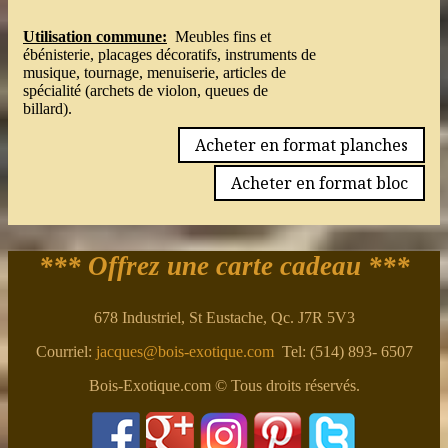
Utilisation commune:
Meubles fins et
ébénisterie, placages décoratifs, instruments de
musique, tournage, menuiserie, articles de
spécialité (archets de violon, queues de
billard).
Acheter en format planches
Acheter en format bloc
*** Offrez une carte cadeau ***
678 Industriel, St Eustache, Qc. J7R 5V3
Courriel:
jacques@bois-exotique.com
Tel: (514) 893- 6507
Bois-Exotique.com © Tous droits réservés.