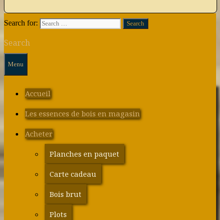
Search for:
Search
Menu
Accueil
Les essences de bois en magasin
Acheter
Planches en paquet
Carte cadeau
Bois brut
Plots