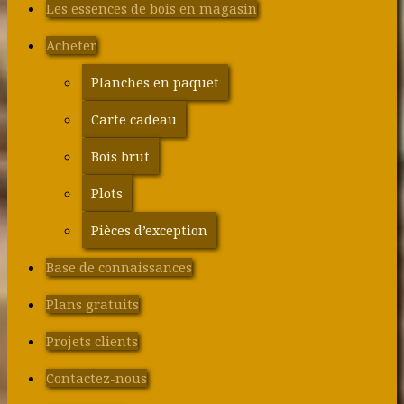
Les essences de bois en magasin
Acheter
Planches en paquet
Carte cadeau
Bois brut
Plots
Pièces d’exception
Base de connaissances
Plans gratuits
Projets clients
Contactez-nous