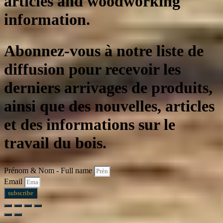
articles and woodworking
information.
Abonnez-vous à notre liste de
diffusion pour recevoir les
derniers arrivages de produits,
ainsi que des nouvelles, articles
et des informations sur le
travail du bois.
Prénom & Nom - Full name
Email
subscribe