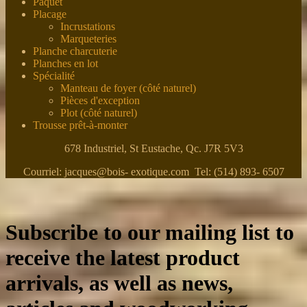
Paquet
Placage
Incrustations
Marqueteries
Planche charcuterie
Planches en lot
Spécialité
Manteau de foyer (côté naturel)
Pièces d'exception
Plot (côté naturel)
Trousse prêt-à-monter
678 Industriel, St Eustache, Qc. J7R 5V3
Courriel: jacques@bois- exotique.com Tel: (514) 893- 6507
Subscribe to our mailing list to
receive the latest product
arrivals, as well as news,