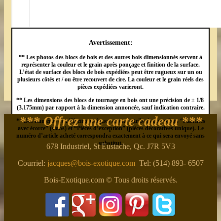
Avertissement:
** Les photos des blocs de bois et des autres bois dimensionnés servent à
représenter la couleur et le grain après ponçage et finition de la surface.
L’état de surface des blocs de bois expédiées peut être rugueux sur un ou
plusieurs côtés et / ou être recouvert de cire. La couleur et le grain réels des
pièces expédiées varieront.
** Les dimensions des blocs de tournage en bois ont une précision de ± 1/8
(3.175mm) par rapport à la dimension annoncée, sauf indication contraire.
*** Offrez une carte cadeau ***
** Des numéros de référence uniques seront attribués aux pièces “Planches
avec écorce” (slabs) et “Pièces d’exception” (pièces décoratives unique). Le
numéro d’article acheté correspondra exactement à ce qui sera envoyé sans
substitut.
678 Industriel, St Eustache, Qc. J7R 5V3
Courriel:
jacques@bois-exotique.com
Tel: (514) 893- 6507
Bois-Exotique.com © Tous droits réservés.