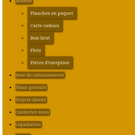
Acheter
Planches en paquet
Carte cadeau
Bois brut
Plots
Pièces d’exception
Base de connaissances
Plans gratuits
Projets clients
Contactez-nous
Liquidation