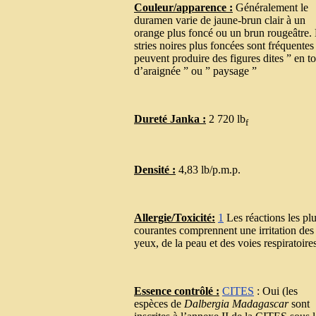
Couleur/apparence :
Généralement le
duramen varie de jaune-brun clair à un
orange plus foncé ou un brun rougeâtre.
stries noires plus foncées sont fréquentes 
peuvent produire des figures dites ” en to
d’araignée ” ou ” paysage ”
Dureté Janka :
2 720 lb
f
Densité :
4,83 lb/p.m.p.
Allergie/Toxicité:
1
Les réactions les pl
courantes comprennent une irritation des
yeux, de la peau et des voies respiratoires
Essence contrôlé :
CITES
: Oui (les
espèces de
Dalbergia Madagascar
sont