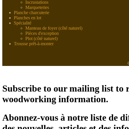
Incrustations
Marqueteries
Planche charcuterie
Planches en lot
Spécialité
Manteau de foyer (côté naturel)
Pièces d'exception
Plot (côté naturel)
Trousse prêt-à-monter
Subscribe to our mailing list to r
woodworking information.
Abonnez-vous à notre liste de di
des nouvelles, articles et des inf