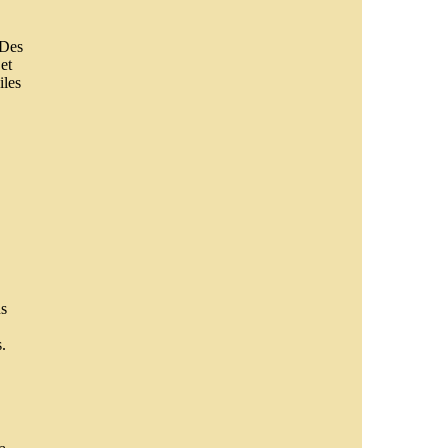
 Des
et
iles
us
.