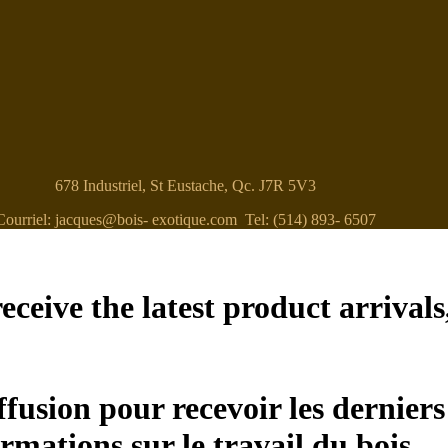
678 Industriel, St Eustache, Qc. J7R 5V3
Courriel: jacques@bois- exotique.com Tel: (514) 893- 6507
eceive the latest product arrivals
ffusion pour recevoir les derniers
ormations sur le travail du bois.