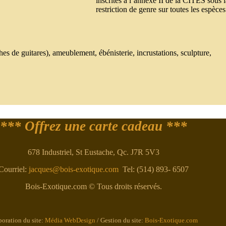
inscrites à l’annexe II de la CITES sous l
restriction de genre sur toutes les espèces
es de guitares), ameublement, ébénisterie, incrustations, sculpture,
*** Offrez une carte cadeau ***
678 Industriel, St Eustache, Qc. J7R 5V3
Courriel:
jacques@bois-exotique.com
Tel: (514) 893- 6507
Bois-Exotique.com © Tous droits réservés.
boration du site:
Média WebDesign
/ Gestion du site:
Bois-Exotique.com