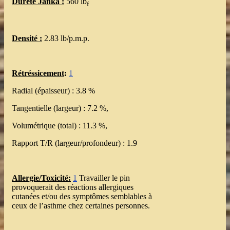
Dureté Janka :
560 lb
f
Densité :
2.83 lb/p.m.p.
Rétréssicement
:
1
Radial (épaisseur) : 3.8 %
Tangentielle (largeur) : 7.2 %,
Volumétrique (total) : 11.3 %,
Rapport T/R (largeur/profondeur) : 1.9
Allergie/Toxicité:
1
Travailler le pin
provoquerait des réactions allergiques
cutanées et/ou des symptômes semblables à
ceux de l’asthme chez certaines personnes.