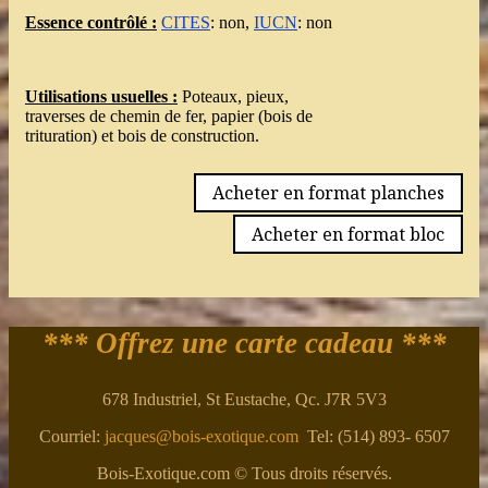
Essence contrôlé :
CITES
: non,
IUCN
: non
Utilisations usuelles :
Poteaux, pieux,
traverses de chemin de fer, papier (bois de
trituration) et bois de construction.
Acheter en format planches
Acheter en format bloc
*** Offrez une carte cadeau ***
678 Industriel, St Eustache, Qc. J7R 5V3
Courriel:
jacques@bois-exotique.com
Tel: (514) 893- 6507
Bois-Exotique.com © Tous droits réservés.