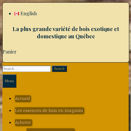
Skip
to
English
content
La plus grande variété de bois exotique et
domestique au Québec
Panier
Search
Search
for:
Menu
Accueil
Les essences de bois en magasin
Acheter