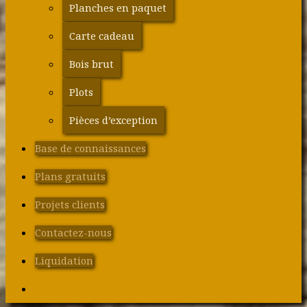
Planches en paquet
Carte cadeau
Bois brut
Plots
Pièces d’exception
Base de connaissances
Plans gratuits
Projets clients
Contactez-nous
Liquidation
Search