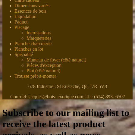
Carte cadeau
Dimensions variés
Essences de bois
Liquidation
Paquet
Placage
Incrustations
Marqueteries
Planche charcuterie
Planches en lot
Spécialité
Manteau de foyer (côté naturel)
Pièces d'exception
Plot (côté naturel)
Trousse prêt-à-monter
678 Industriel, St Eustache, Qc. J7R 5V3
Courriel: jacques@bois- exotique.com Tel: (514) 893- 6507
Subscribe to our mailing list to
receive the latest product