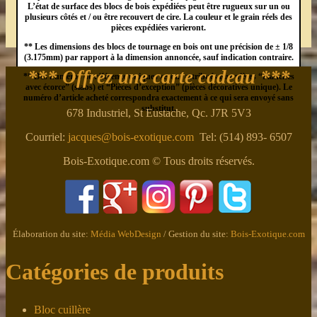
L’état de surface des blocs de bois expédiées peut être rugueux sur un ou
plusieurs côtés et / ou être recouvert de cire. La couleur et le grain réels des
pièces expédiées varieront.
** Les dimensions des blocs de tournage en bois ont une précision de ± 1/8
(3.175mm) par rapport à la dimension annoncée, sauf indication contraire.
*** Offrez une carte cadeau ***
** Des numéros de référence uniques seront attribués aux pièces “Planches
avec écorce” (slabs) et “Pièces d’exception” (pièces décoratives unique). Le
numéro d’article acheté correspondra exactement à ce qui sera envoyé sans
substitut.
678 Industriel, St Eustache, Qc. J7R 5V3
Courriel:
jacques@bois-exotique.com
Tel: (514) 893- 6507
Bois-Exotique.com © Tous droits réservés.
Élaboration du site:
Média WebDesign
/ Gestion du site:
Bois-Exotique.com
Catégories de produits
Bloc cuillère