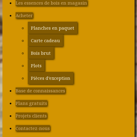
Les essences de bois en magasin
Acheter
Planches en paquet
Carte cadeau
Bois brut
Plots
Pièces d’exception
Base de connaissances
Plans gratuits
Projets clients
Contactez-nous