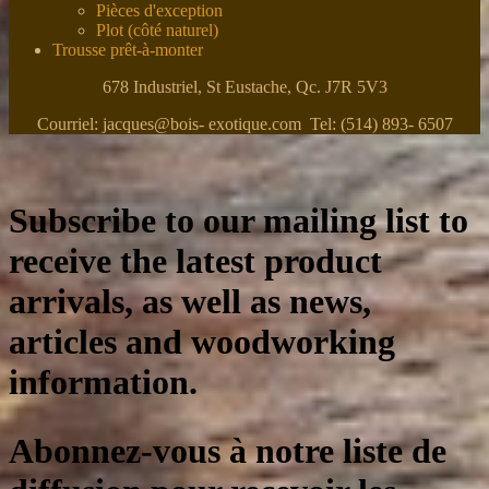
Pièces d'exception
Plot (côté naturel)
Trousse prêt-à-monter
678 Industriel, St Eustache, Qc. J7R 5V3
Courriel: jacques@bois- exotique.com Tel: (514) 893- 6507
Subscribe to our mailing list to
receive the latest product
arrivals, as well as news,
articles and woodworking
information.
Abonnez-vous à notre liste de