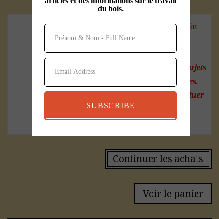
articles et des informations sur le travail
du bois.
Prix et qté en magasin
seulement
Nos inventaires sont sujets
aux ventes antérieures.
Les prix peuvent fluctuer
SUBSCRIBE
sans préavis
Continuer les achats
Voir le panier