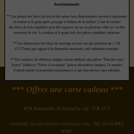
Avertissement:
** Les photos des blocs de bois et des autres bois dimensionnés servent à représenter
la couleur et le grain après ponçage et finition de la surface. L’état de surface
des blocs de bois expédiées peut être rugueux sur un ou plusieurs côtés et / ou être
recouvert de cire. La couleur et le grain réels des pièces expédiées varieront.
** Les dimensions des blocs de tournage en bois ont une précision de ± 1/8
(3.175mm) par rapport à la dimension annoncée, sauf indication contraire.
** Des numéros de référence uniques seront attribués aux pièces “Planches avec
écorce” (slabs) et “Pièces d’exception” (pièces décoratives unique). Le numéro
d’article acheté correspondra exactement à ce qui sera envoyé sans substitut.
*** Offrez une carte cadeau ***
678 Industriel, St Eustache, Qc. J7R 5V3
Courriel:
jacques@bois-exotique.com
Tel: (514) 893-
6507