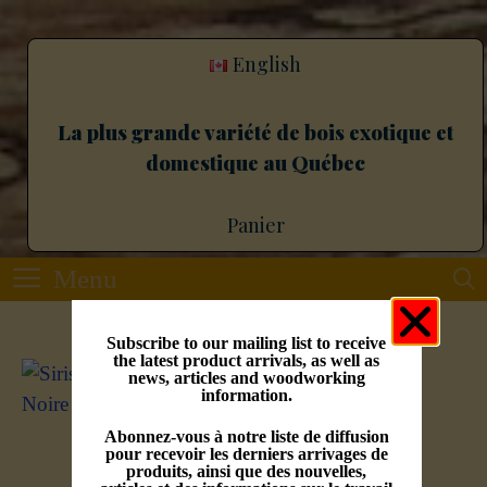
English
La plus grande variété de bois exotique et
domestique au Québec
Panier
Menu
Subscribe to our mailing list to receive
the latest product arrivals, as well as
Siris Noire
news, articles and woodworking
information.
$
2.99
–
$
69.99
Abonnez-vous à notre liste de diffusion
pour recevoir les derniers arrivages de
produits, ainsi que des nouvelles,