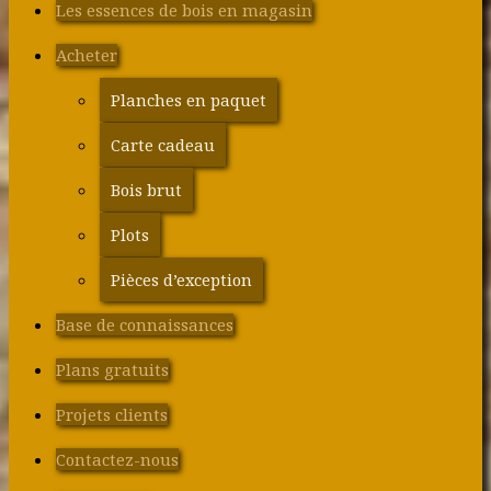
Les essences de bois en magasin
Acheter
Planches en paquet
Carte cadeau
Bois brut
Plots
Pièces d’exception
Base de connaissances
Plans gratuits
Projets clients
Contactez-nous