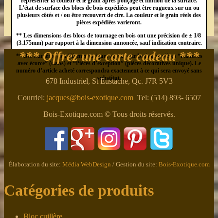
représenter la couleur et le grain après ponçage et finition de la surface.
L’état de surface des blocs de bois expédiées peut être rugueux sur un ou
plusieurs côtés et / ou être recouvert de cire. La couleur et le grain réels des
pièces expédiées varieront.
** Les dimensions des blocs de tournage en bois ont une précision de ± 1/8
(3.175mm) par rapport à la dimension annoncée, sauf indication contraire.
*** Offrez une carte cadeau ***
** Des numéros de référence uniques seront attribués aux pièces “Planches
avec écorce” (slabs) et “Pièces d’exception” (pièces décoratives unique). Le
numéro d’article acheté correspondra exactement à ce qui sera envoyé sans
substitut.
678 Industriel, St Eustache, Qc. J7R 5V3
Courriel:
jacques@bois-exotique.com
Tel: (514) 893- 6507
Bois-Exotique.com © Tous droits réservés.
Élaboration du site:
Média WebDesign
/ Gestion du site:
Bois-Exotique.com
Catégories de produits
Bloc cuillère