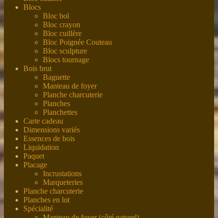
Blocs
Bloc bol
Bloc crayon
Bloc cuillère
Bloc Poignée Couteau
Bloc sculpture
Blocs tournage
Bois brut
Baguette
Manteau de foyer
Planche charcuterie
Planches
Planchettes
Carte cadeau
Dimensions variés
Essences de bois
Liquidation
Paquet
Placage
Incrustations
Marqueteries
Planche charcuterie
Planches en lot
Spécialité
Manteau de foyer (côté naturel)