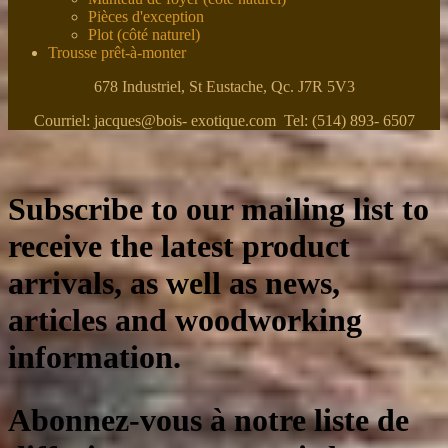
Pièces d'exception
Plot (côté naturel)
Trousse prêt-à-monter
678 Industriel, St Eustache, Qc. J7R 5V3
Courriel: jacques@bois- exotique.com Tel: (514) 893- 6507
Subscribe to our mailing list to
receive the latest product
arrivals, as well as news,
articles and woodworking
information.
Abonnez-vous à notre liste de