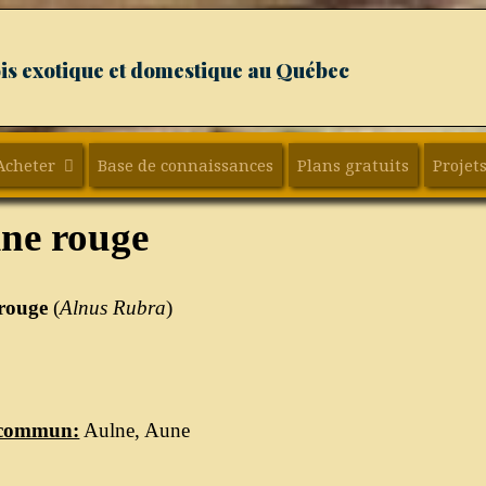
ois exotique et domestique au Québec
Acheter
Base de connaissances
Plans gratuits
Projets
ne rouge
rouge
(
Alnus Rubra
)
commun:
Aulne, Aune