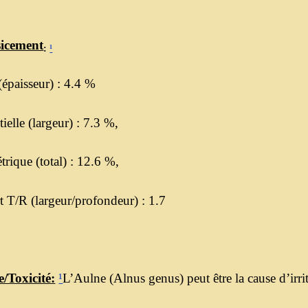
sicement
:
¹
(épaisseur) : 4.4 %
ielle (largeur) : 7.3 %,
rique (total) : 12.6 %,
 T/R (largeur/profondeur) : 1.7
e/Toxicité:
¹
L’Aulne (Alnus genus) peut être la cause d’irri