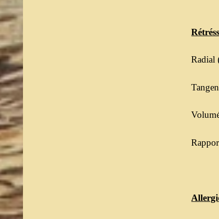
Rétrés
Radial 
Tangent
Volumét
Rapport
Allergi