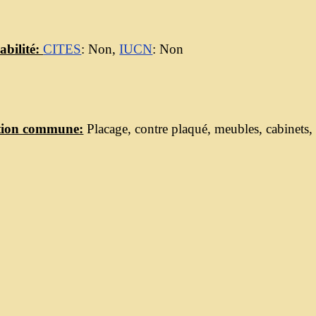
abilité:
CITES
: Non,
IUCN
: Non
ation commune:
Placage, contre plaqué, meubles, cabinets,