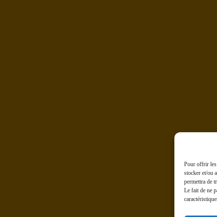
Pour offrir le
stocker et/ou 
permettra de t
Le fait de ne 
caractéristique