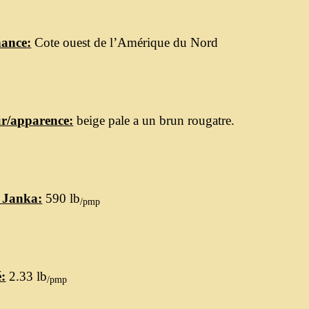
ance:
Cote ouest de l’Amérique du Nord
r/apparence:
beige pale a un brun rougatre.
 Janka:
590 lb
/pmp
é:
2.33 lb
/pmp