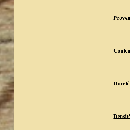
Proven
Couleu
Dureté
Densit