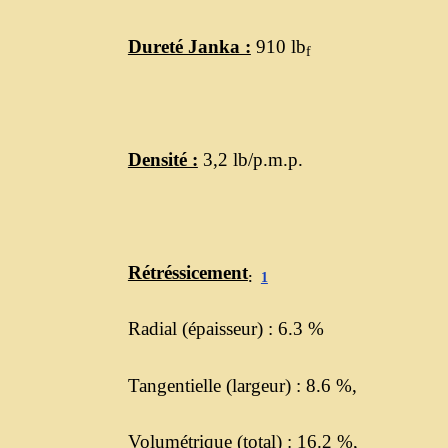
Dureté Janka :
910 lb
f
Densité :
3,2 lb/p.m.p.
Rétréssicement
:
1
Radial (épaisseur) : 6.3 %
Tangentielle (largeur) : 8.6 %,
Volumétrique (total) : 16.2 %,