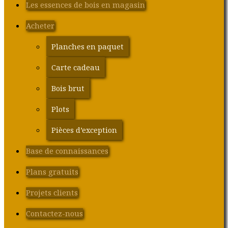
Les essences de bois en magasin
Acheter
Planches en paquet
Carte cadeau
Bois brut
Plots
Pièces d’exception
Base de connaissances
Plans gratuits
Projets clients
Contactez-nous