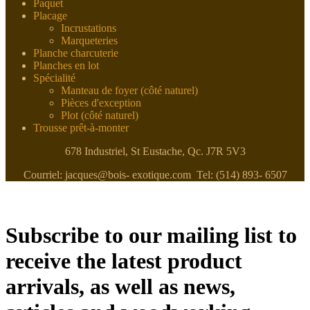
Paquet
Placage
Incrustations
Marqueteries
Planche charcuterie
Planches en lot
Spécialité
Manteau de foyer (côté naturel)
Pièces d'exception
Plot (côté naturel)
Trousse prêt-à-monter
678 Industriel, St Eustache, Qc. J7R 5V3
Courriel: jacques@bois- exotique.com Tel: (514) 893- 6507
Subscribe to our mailing list to
receive the latest product
arrivals, as well as news,