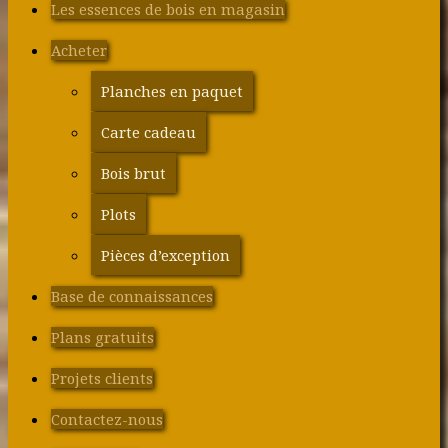
Les essences de bois en magasin
Acheter
Planches en paquet
Carte cadeau
Bois brut
Plots
Pièces d’exception
Base de connaissances
Plans gratuits
Projets clients
Contactez-nous