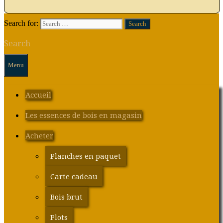
Search for:
Search
Menu
Accueil
Les essences de bois en magasin
Acheter
Planches en paquet
Carte cadeau
Bois brut
Plots