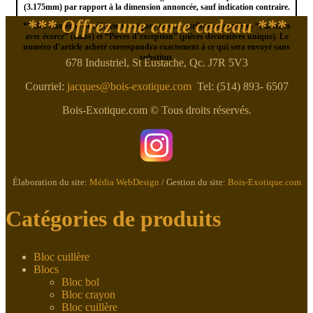
(3.175mm) par rapport à la dimension annoncée, sauf indication contraire.
*** Offrez une carte cadeau ***
** Des numéros de référence uniques seront attribués aux pièces “Planches
avec écorce” (slabs) et “Pièces d’exception” (pièces décoratives unique). Le
numéro d’article acheté correspondra exactement à ce qui sera envoyé sans
substitut.
678 Industriel, St Eustache, Qc. J7R 5V3
Courriel:
jacques@bois-exotique.com
Tel: (514) 893- 6507
Bois-Exotique.com © Tous droits réservés.
Élaboration du site:
Média WebDesign
/ Gestion du site:
Bois-Exotique.com
Catégories de produits
Bloc cuillère
Blocs
Bloc bol
Bloc crayon
Bloc cuillère