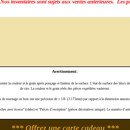
Nos inventaires sont sujets aux ventes antérieures. Les p
Avertissement:
ter la couleur et le grain après ponçage et finition de la surface. L’état de surface des blocs d
de cire. La couleur et le grain réels des pièces expédiées varieront.
 de tournage en bois ont une précision de ± 1/8 (3.175mm) par rapport à la dimension annoncée
hes avec écorce” (slabs) et “Pièces d’exception” (pièces décoratives unique). Le numéro d’arti
*** Offrez une carte cadeau ***