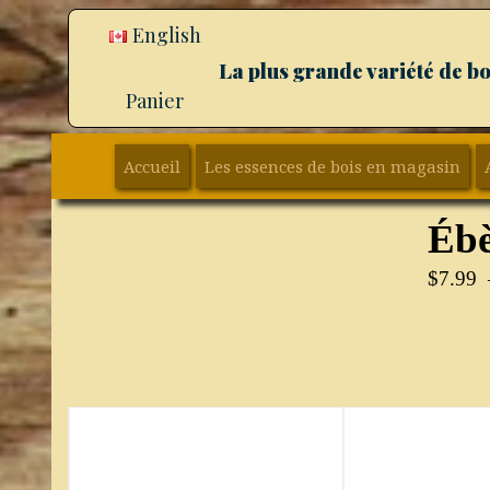
English
La plus grande variété de b
Panier
Accueil
Les essences de bois en magasin
Ébè
$
7.99