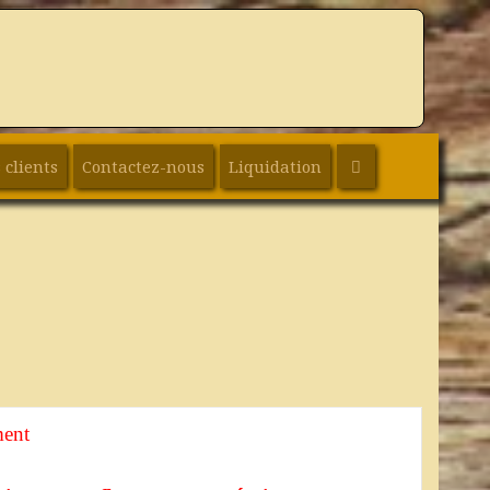
SEARCH
 clients
Contactez-nous
Liquidation
ment