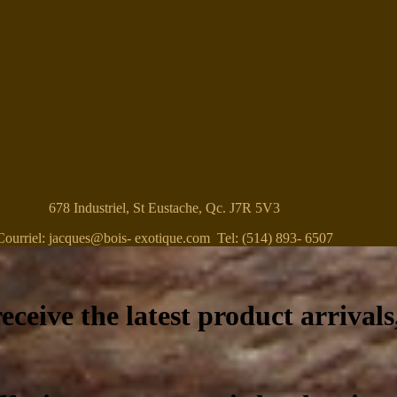
678 Industriel, St Eustache, Qc. J7R 5V3
Courriel: jacques@bois- exotique.com Tel: (514) 893- 6507
eceive the latest product arrivals