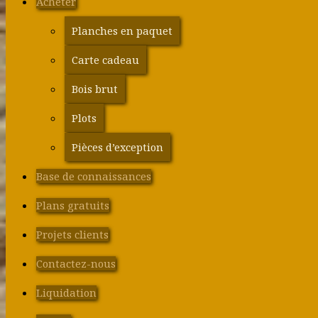
Acheter
Planches en paquet
Carte cadeau
Bois brut
Plots
Pièces d’exception
Base de connaissances
Plans gratuits
Projets clients
Contactez-nous
Liquidation