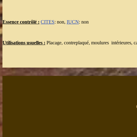
Essence contrôlé :
CITES
: non,
IUCN
: non
Utilisations usuelles :
Placage, contreplaqué, moulures intérieures, c