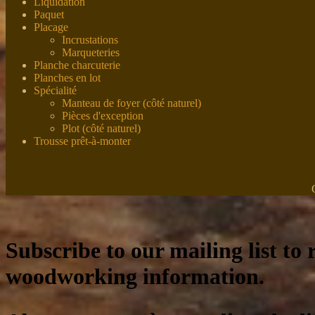
Liquidation
Paquet
Placage
Incrustations
Marqueteries
Planche charcuterie
Planches en lot
Spécialité
Manteau de foyer (côté naturel)
Pièces d'exception
Plot (côté naturel)
Trousse prêt-à-monter
Subscribe to our mailing list to r
woodworking information.