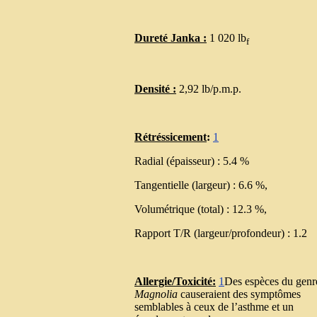
Dureté Janka :
1 020 lb
f
Densité :
2,92 lb/p.m.p.
Rétréssicement
:
1
Radial (épaisseur) : 5.4 %
Tangentielle (largeur) : 6.6 %,
Volumétrique (total) : 12.3 %,
Rapport T/R (largeur/profondeur) : 1.2
Allergie/Toxicité:
1
Des espèces du genr
Magnolia
causeraient des symptômes
semblables à ceux de l’asthme et un