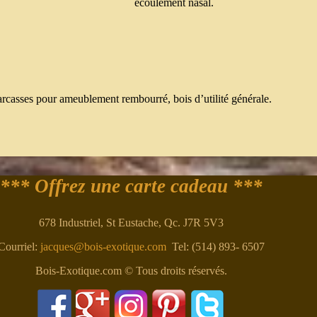
écoulement nasal.
arcasses pour ameublement rembourré, bois d’utilité générale.
*** Offrez une carte cadeau ***
678 Industriel, St Eustache, Qc. J7R 5V3
Courriel:
jacques@bois-exotique.com
Tel: (514) 893- 6507
Bois-Exotique.com © Tous droits réservés.