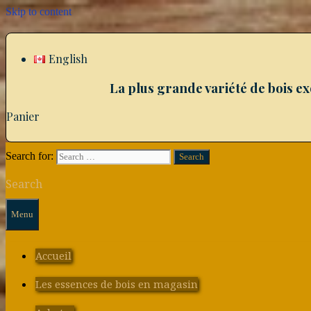
Skip to content
English
La plus grande variété de bois e
Panier
Search for:
Search
Menu
Accueil
Les essences de bois en magasin