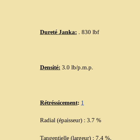
Dureté Janka:
. 830 lbf
Densité:
3.0 lb/p.m.p.
Rétréssicement
:
1
Radial (épaisseur) : 3.7 %
Tangentielle (largeur) : 7.4 %,