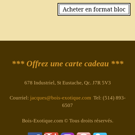
Acheter en format bloc
*** Offrez une carte cadeau ***
678 Industriel, St Eustache, Qc. J7R 5V3
Courriel:
jacques@bois-exotique.com
Tel: (514) 893-
6507
Bois-Exotique.com © Tous droits réservés.