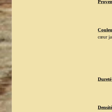
Proven
Couleu
cœur ja
Dureté
Densit