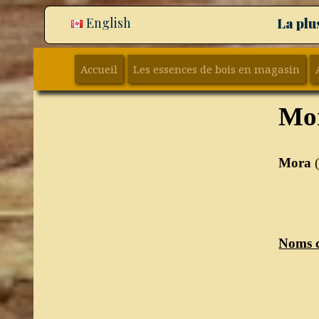
English
La plu
Accueil
Les essences de bois en magasin
Mo
Mora
Noms 