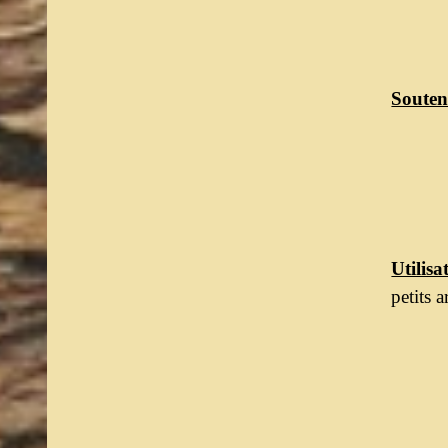
Souten
Utilis
petits a