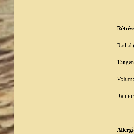
Rétrés
Radial 
Tangent
Volumét
Rapport
Allergi