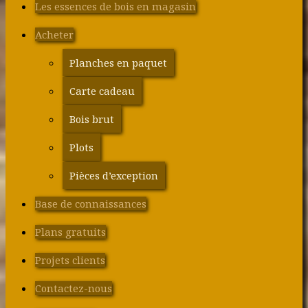
Les essences de bois en magasin
Acheter
Planches en paquet
Carte cadeau
Bois brut
Plots
Pièces d’exception
Base de connaissances
Plans gratuits
Projets clients
Contactez-nous