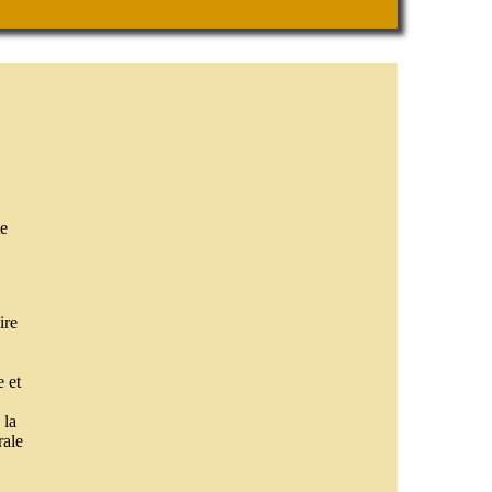
e
ire
e et
 la
rale