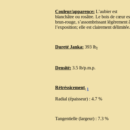
Couleur/apparence:
L’aubier est
blanchâtre ou rosâtre. Le bois de cœur es
brun-rouge, s’assombrissant légèrement 
l’exposition; elle est clairement délimitée
Dureté Janka:
393 lb
f
Densité:
3.5 lb/p.m.p.
Rétréssicement
:
1
Radial (épaisseur) : 4.7 %
Tangentielle (largeur) : 7.3 %