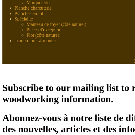
Marqueteries
Planche charcuterie
Planches en lot
Spécialité
Manteau de foyer (côté naturel)
Pièces d'exception
Plot (côté naturel)
Trousse prêt-à-monter
Subscribe to our mailing list to r
woodworking information.
Abonnez-vous à notre liste de di
des nouvelles, articles et des inf