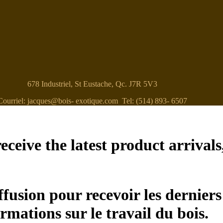
678 Industriel, St Eustache, Qc. J7R 5V3
Courriel: jacques@bois- exotique.com Tel: (514) 893- 6507
eceive the latest product arrivals
ffusion pour recevoir les derniers
ormations sur le travail du bois.