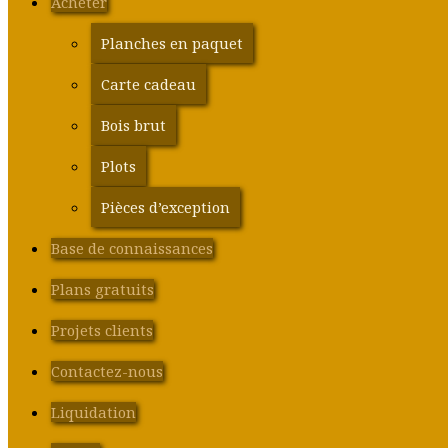
Acheter
Planches en paquet
Carte cadeau
Bois brut
Plots
Pièces d’exception
Base de connaissances
Plans gratuits
Projets clients
Contactez-nous
Liquidation