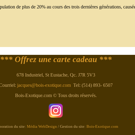
opulation de plus de 20% au cours des trois dernières générations, causé
.
*** Offrez une carte cadeau ***
678 Industriel, St Eustache, Qc. J7R 5V3
Courriel:
jacques@bois-exotique.com
Tel: (514) 893- 6507
Bois-Exotique.com © Tous droits réservés.
boration du site:
Média WebDesign
/ Gestion du site:
Bois-Exotique.com