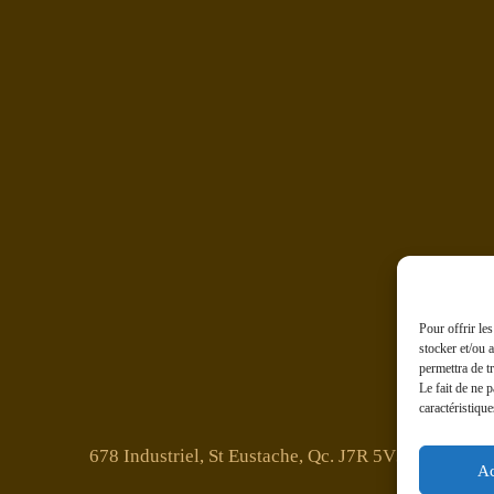
Pour offrir le
stocker et/ou 
permettra de t
Le fait de ne 
caractéristique
678 Industriel, St Eustache, Qc. J7R 5V3
Ac