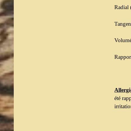
Radial 
Tangent
Volumét
Rapport
Allergi
été rap
irritat