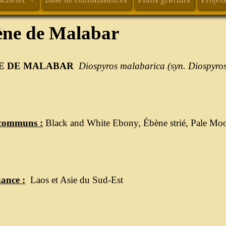
ne de Malabar
E DE MALABAR
Diospyros
malabarica
(
syn
.
Diospyro
communs :
Black and White Ebony, Ébène strié, Pale M
ance :
Laos et Asie du Sud-Est