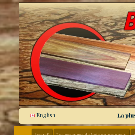
English
La plu
Accueil
Les essences de bois en magasin