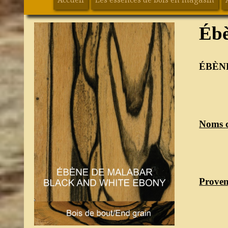
Ébè
ÉBÈN
Noms
Proven