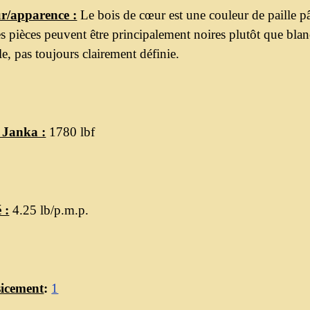
r/apparence :
Le bois de cœur est une couleur de paille pâl
es pièces peuvent être principalement noires plutôt que bla
le, pas toujours clairement définie.
 Janka :
1780 lbf
 :
4.25 lb/p.m.p.
sicement
:
1