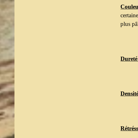
Couleu
certain
plus pâ
Dureté
Densité
Rétrés