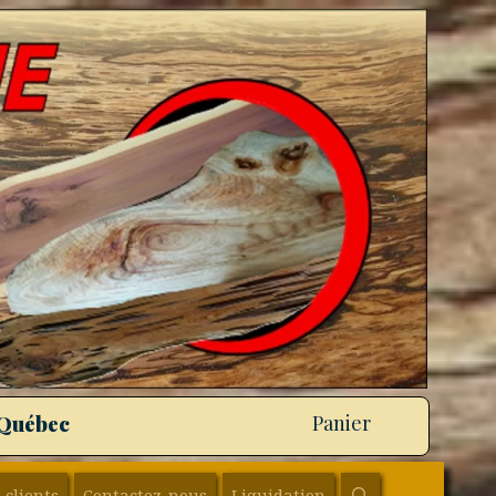
 Québec
Panier
SEARCH
 clients
Contactez-nous
Liquidation