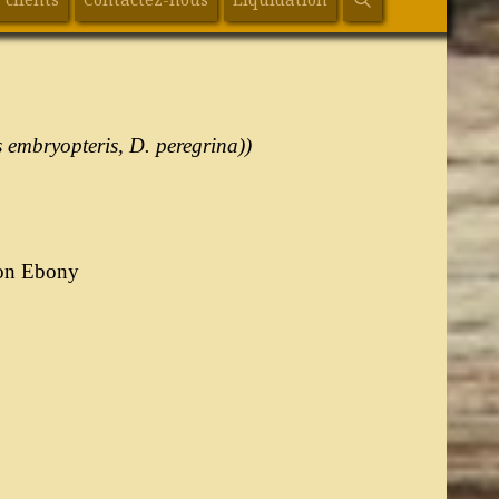
s
embryopteris
,
D
. peregrina
))
oon Ebony